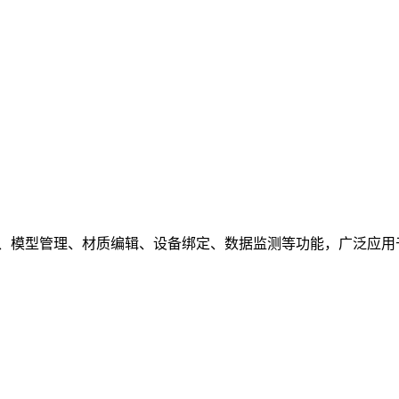
建、模型管理、材质编辑、设备绑定、数据监测等功能，广泛应用