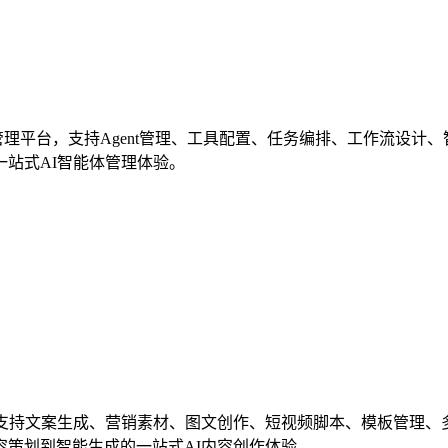
周期管理平台，支持Agent管理、工具配置、任务编排、工作流设计
站式AI智能体管理体验。
，支持文案生成、营销素材、图文创作、短视频脚本、模板管理、
策划到智能生成的一站式AI内容创作体验。