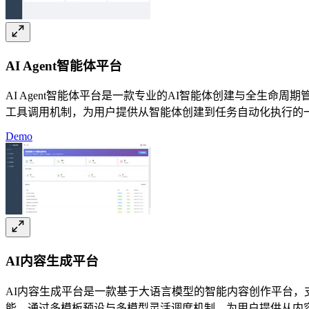
AI Agent智能体平台
AI Agent智能体平台是一款专业的AI智能体创建与全生命
工具调用机制，为用户提供从智能体创建到任务自动化执行的一
Demo
AI内容生成平台
AI内容生成平台是一款基于大语言模型的智能内容创作平台
能，通过多模板预设与多模型灵活调度机制，为用户提供从内容