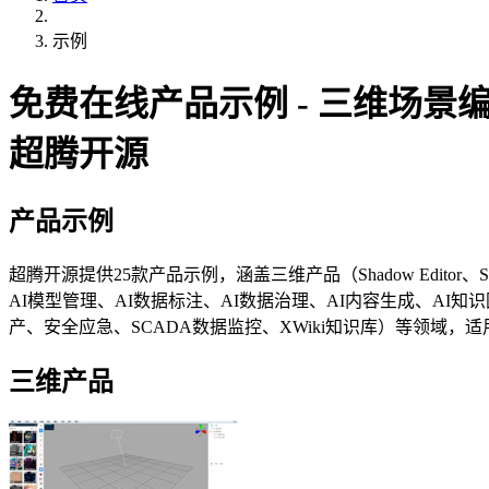
示例
免费在线产品示例 - 三维场景编
超腾开源
产品示例
超腾开源提供25款产品示例，涵盖三维产品（Shadow Editor、
AI模型管理、AI数据标注、AI数据治理、AI内容生成、AI
产、安全应急、SCADA数据监控、XWiki知识库）等领域
三维产品