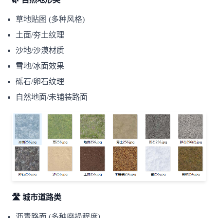
草地贴图 (多种风格)
土面/夯土纹理
沙地/沙漠材质
雪地/冰面效果
砾石/卵石纹理
自然地面/未铺装路面
🛣️ 城市道路类
沥青路面 (多种磨损程度)