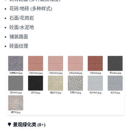
花砖/地砖 (多种样式)
石面/花岗岩
砼面/水泥地
铺装路面
砖面纹理
🌳 景观绿化类 (8+)