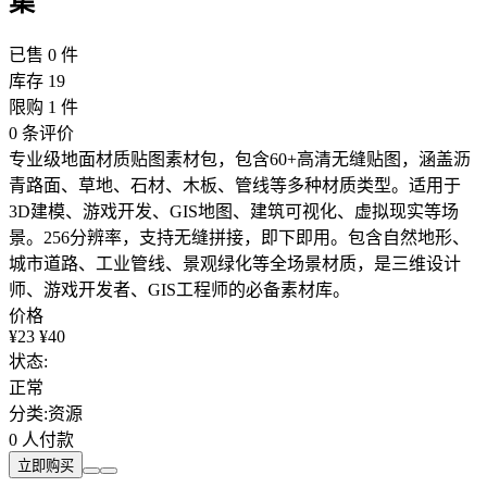
集
已售
0
件
库存
19
限购
1
件
0 条评价
专业级地面材质贴图素材包，包含60+高清无缝贴图，涵盖沥
青路面、草地、石材、木板、管线等多种材质类型。适用于
3D建模、游戏开发、GIS地图、建筑可视化、虚拟现实等场
景。256分辨率，支持无缝拼接，即下即用。包含自然地形、
城市道路、工业管线、景观绿化等全场景材质，是三维设计
师、游戏开发者、GIS工程师的必备素材库。
价格
¥23
¥40
状态:
正常
分类:
资源
0 人付款
立即购买