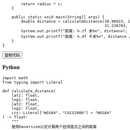
        return radius * c;

    }

    public static void main(String[] args) {

        double distance = calculateDistance(39.90923, 1
                                            31.239703, 
        System.out.printf("距离: %.2f 米%n", distance);

        System.out.printf("距离: %.4f 千米%n", distance /
    }

}
复制代码
Python
import math

from typing import Literal

def calculate_distance(

    lat1: float,

    lng1: float,

    lat2: float,

    lng2: float,

    crs: Literal["WGS84", "CGCS2000"] = "WGS84"

) -> float:

    """

    使用Haversine公式计算两个经纬度点之间的距离
