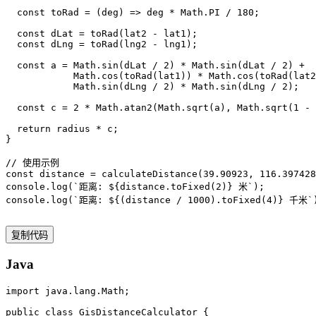
  const toRad = (deg) => deg * Math.PI / 180;

  const dLat = toRad(lat2 - lat1);

  const dLng = toRad(lng2 - lng1);

  const a = Math.sin(dLat / 2) * Math.sin(dLat / 2) +

            Math.cos(toRad(lat1)) * Math.cos(toRad(lat2
            Math.sin(dLng / 2) * Math.sin(dLng / 2);

  const c = 2 * Math.atan2(Math.sqrt(a), Math.sqrt(1 - 
  return radius * c;

}

// 使用示例

const distance = calculateDistance(39.90923, 116.397428
console.log(`距离: ${distance.toFixed(2)} 米`);

console.log(`距离: ${(distance / 1000).toFixed(4)} 千米`
复制代码
Java
import java.lang.Math;

public class GisDistanceCalculator {
