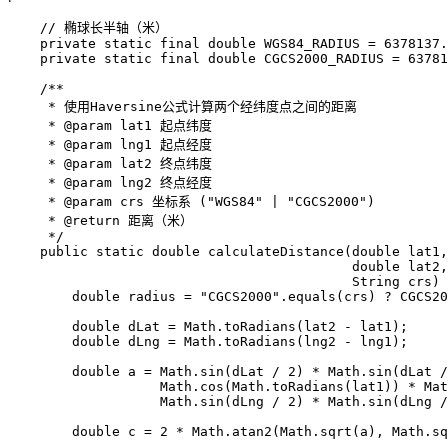
    // 椭球长半轴（米）

    private static final double WGS84_RADIUS = 6378137.
    private static final double CGCS2000_RADIUS = 63781
    /**

     * 使用Haversine公式计算两个经纬度点之间的距离

     * @param lat1 起点纬度

     * @param lng1 起点经度

     * @param lat2 终点纬度

     * @param lng2 终点经度

     * @param crs 坐标系 ("WGS84" | "CGCS2000")

     * @return 距离（米）

     */

    public static double calculateDistance(double lat1,
                                           double lat2,
                                           String crs) 
        double radius = "CGCS2000".equals(crs) ? CGCS20
        double dLat = Math.toRadians(lat2 - lat1);

        double dLng = Math.toRadians(lng2 - lng1);

        double a = Math.sin(dLat / 2) * Math.sin(dLat /
                   Math.cos(Math.toRadians(lat1)) * Mat
                   Math.sin(dLng / 2) * Math.sin(dLng /
        double c = 2 * Math.atan2(Math.sqrt(a), Math.sq