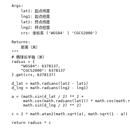
    Args:

        lat1: 起点纬度

        lng1: 起点经度

        lat2: 终点纬度

        lng2: 终点经度

        crs: 坐标系 ('WGS84' | 'CGCS2000')

    Returns:

        距离（米）

    """

    # 椭球长半轴（米）

    radius = {

        "WGS84": 6378137,

        "CGCS2000": 6378137

    }.get(crs, 6378137)

    d_lat = math.radians(lat2 - lat1)

    d_lng = math.radians(lng2 - lng1)

    a = (math.sin(d_lat / 2) ** 2 +

         math.cos(math.radians(lat1)) * math.cos(math.r
         math.sin(d_lng / 2) ** 2)

    c = 2 * math.atan2(math.sqrt(a), math.sqrt(1 - a))

    return radius * c
