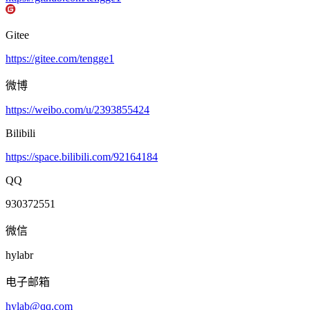
Gitee
https://gitee.com/tengge1
微博
https://weibo.com/u/2393855424
Bilibili
https://space.bilibili.com/92164184
QQ
930372551
微信
hylabr
电子邮箱
hylab@qq.com