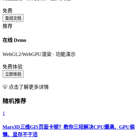
免费
查阅文档
推荐
在线 Demo
WebGL2/WebGPU渲染 · 功能演示
免费体验
立即体验
💡 点击了解更多详情
随机推荐
1
Mars3D三维GIS页面卡顿？教你三招解决CPU爆满、GPU偷
懒、显存不干活