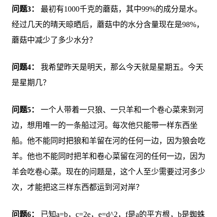
问题3：
最初有1000千克的蘑菇，其中99%的成分是水。
经过几天的晴天晾晒后，蘑菇中的水分含量现在是98%，
蘑菇中减少了多少水分？
问题4：
我希望昨天是明天，那么今天就是星期五。今天
是星期几？
问题5：
一个人带着一只狼、一只羊和一个卷心菜来到河
边，想用唯一的一条船过河。每次他只能带一样东西坐
船。他不能同时把狼和羊留在河的任何一边，因为狼会吃
羊。他也不能同时把羊和卷心菜留在河的任何一边，因为
羊会吃卷心菜。现在的问题是，这个人至少需要过河多少
次，才能把这三样东西都运到河对岸？
问题6：
已知a=b，c=2e，e=d^2，f是a的平方根，b是蜘蛛