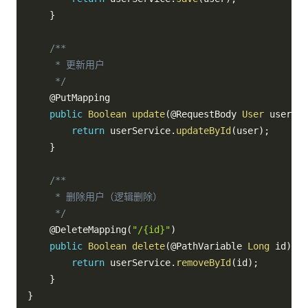
}
/**

     * 更新用户

     */
@PutMapping
public
Boolean
update
(
@RequestBody
User
 user
)
{
return
 userService
.
updateById
(
user
)
;
}
/**

     * 删除用户（逻辑删除）

     */
@DeleteMapping
(
"/{id}"
)
public
Boolean
delete
(
@PathVariable
Long
 id
)
{
return
 userService
.
removeById
(
id
)
;
}
}