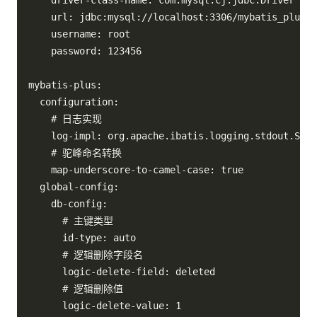
    driver-class-name: com.mysql.cj.jdbc.Driver

    url: jdbc:mysql://localhost:3306/mybatis_plus_d
    username: root

    password: 123456

mybatis-plus:

  configuration:

    # 日志实现

    log-impl: org.apache.ibatis.logging.stdout.StdO
    # 驼峰命名转换

    map-underscore-to-camel-case: true

  global-config:

    db-config:

      # 主键类型

      id-type: auto

      # 逻辑删除字段名

      logic-delete-field: deleted

      # 逻辑删除值

      logic-delete-value: 1
