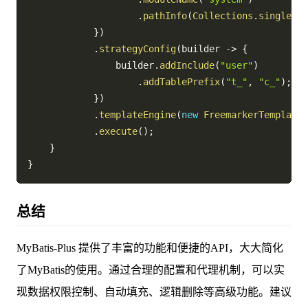
.
pathInfo
(
Collections
.
singleton
}
)
.
strategyConfig
(
builder 
->
{
                builder
.
addInclude
(
"user"
)
.
addTablePrefix
(
"t_"
,
"c_"
)
;
/
}
)
.
templateEngine
(
new
FreemarkerTemplateE
.
execute
(
)
;
}
}
总结
MyBatis-Plus 提供了丰富的功能和便捷的API，大大简化
了MyBatis的使用。通过合理的配置和代理机制，可以实
现数据权限控制、自动填充、逻辑删除等高级功能。建议