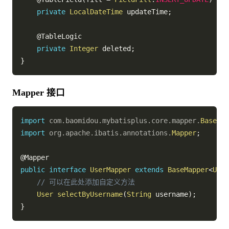
private
LocalDateTime
 updateTime
;
@TableLogic
private
Integer
 deleted
;
}
Mapper 接口
import
com
.
baomidou
.
mybatisplus
.
core
.
mapper
.
BaseMap
import
org
.
apache
.
ibatis
.
annotations
.
Mapper
;
@Mapper
public
interface
UserMapper
extends
BaseMapper
<
User
// 可以在此处添加自定义方法
User
selectByUsername
(
String
 username
)
;
}