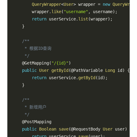
QueryWrapper
<
User
>
 wrapper 
=
new
QueryWrapp
        wrapper
.
like
(
"username"
,
 username
)
;
return
 userService
.
list
(
wrapper
)
;
}
/**

     * 根据ID查询

     */
@GetMapping
(
"/{id}"
)
public
User
getById
(
@PathVariable
Long
 id
)
{
return
 userService
.
getById
(
id
)
;
}
/**

     * 新增用户

     */
@PostMapping
public
Boolean
save
(
@RequestBody
User
 user
)
{
return
 userService
.
save
(
user
)
;