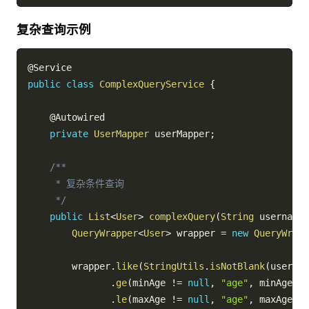
复杂查询示例
@Service
public
class
ComplexQueryService
{
@Autowired
private
UserMapper
 userMapper
;
/**

     * 复杂条件查询

     */
public
List
<
User
>
complexQuery
(
String
 username
,
QueryWrapper
<
User
>
 wrapper 
=
new
QueryWrapp
        wrapper
.
like
(
StringUtils
.
isNotBlank
(
usernam
.
ge
(
minAge 
!=
null
,
"age"
,
 minAge
)
.
le
(
maxAge 
!=
null
,
"age"
,
 maxAge
)