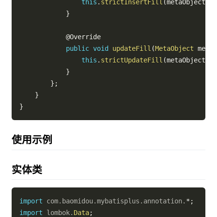
this
.
strictInsertFill
(
metaObject
,
"
}
@Override
public
void
updateFill
(
MetaObject
 metaO
this
.
strictUpdateFill
(
metaObject
,
"
}
}
;
}
}
使用示例
实体类
import
com
.
baomidou
.
mybatisplus
.
annotation
.
*
;
import
lombok
.
Data
;