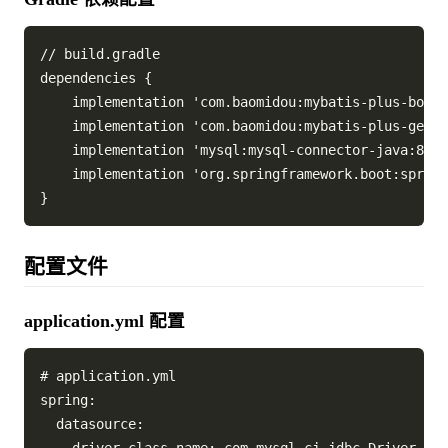
// build.gradle

dependencies {

    implementation 'com.baomidou:mybatis-plus-boot-
    implementation 'com.baomidou:mybatis-plus-gener
    implementation 'mysql:mysql-connector-java:8.0.
    implementation 'org.springframework.boot:spring
配置文件
application.yml 配置
# application.yml

spring:

  datasource:
