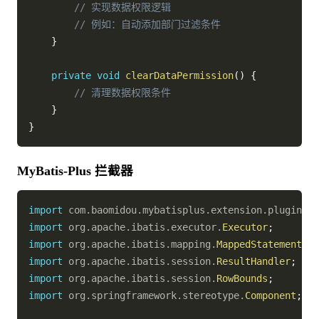
// 实现数据权限逻辑
// 例如：自动添加部门过滤条件
}
private
void
clearDataPermission
(
)
{
// 清理数据权限条件
}
}
MyBatis-Plus 拦截器
import
com
.
baomidou
.
mybatisplus
.
extension
.
plugins
.
i
import
org
.
apache
.
ibatis
.
executor
.
Executor
;
import
org
.
apache
.
ibatis
.
mapping
.
MappedStatement
;
import
org
.
apache
.
ibatis
.
session
.
ResultHandler
;
import
org
.
apache
.
ibatis
.
session
.
RowBounds
;
import
org
.
springframework
.
stereotype
.
Component
;