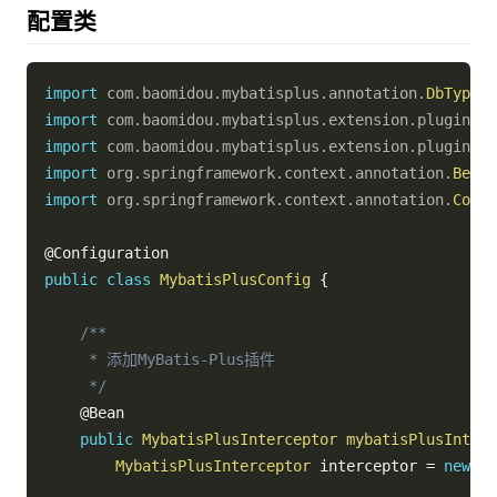
配置类
import
com
.
baomidou
.
mybatisplus
.
annotation
.
DbType
;
import
com
.
baomidou
.
mybatisplus
.
extension
.
plugins
.
M
import
com
.
baomidou
.
mybatisplus
.
extension
.
plugins
.
i
import
org
.
springframework
.
context
.
annotation
.
Bean
;
import
org
.
springframework
.
context
.
annotation
.
Confi
@Configuration
public
class
MybatisPlusConfig
{
/**

     * 添加MyBatis-Plus插件

     */
@Bean
public
MybatisPlusInterceptor
mybatisPlusInterc
MybatisPlusInterceptor
 interceptor 
=
new
My