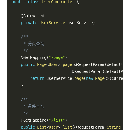
public
class
UserController
{
@Autowired
private
UserService
 userService
;
/**

     * 分页查询

     */
@GetMapping
(
"/page"
)
public
Page
<
User
>
page
(
@RequestParam
(
defaultVal
@RequestParam
(
defaultValu
return
 userService
.
page
(
new
Page
<
>
(
current
,
}
/**

     * 条件查询

     */
@GetMapping
(
"/list"
)
public
List
<
User
>
list
(
@RequestParam
String
 use