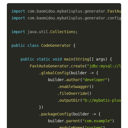
import
com
.
baomidou
.
mybatisplus
.
generator
.
FastAutoG
import
com
.
baomidou
.
mybatisplus
.
generator
.
config
.
Ou
import
java
.
util
.
Collections
;
public
class
CodeGenerator
{
public
static
void
main
(
String
[
]
 args
)
{
FastAutoGenerator
.
create
(
"jdbc:mysql://loca
.
globalConfig
(
builder 
->
{
                builder
.
author
(
"developer"
)
.
enableSwagger
(
)
.
fileOverride
(
)
.
outputDir
(
"D://mybatis-plus"
)
;
}
)
.
packageConfig
(
builder 
->
{
                builder
.
parent
(
"com.example"
)
.
moduleName
(
"system"
)