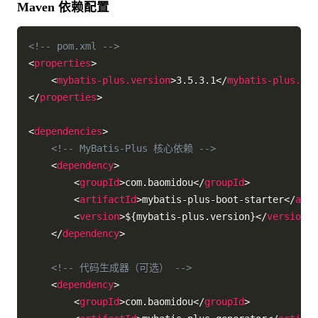
Maven 依赖配置
<!-- pom.xml -->
<
properties
>
<
mybatis-plus.version
>
3.5.3.1
</
mybatis-plus.ver
</
properties
>
<
dependencies
>
<!-- MyBatis-Plus 核心依赖 -->
<
dependency
>
<
groupId
>
com.baomidou
</
groupId
>
<
artifactId
>
mybatis-plus-boot-starter
</
arti
<
version
>
${mybatis-plus.version}
</
version
>
</
dependency
>
<!-- 代码生成器（可选） -->
<
dependency
>
<
groupId
>
com.baomidou
</
groupId
>