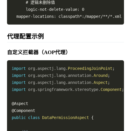
      # 逻辑未删除值

      logic-not-delete-value: 0

代理配置示例
自定义拦截器（AOP代理）
import
org
.
aspectj
.
lang
.
ProceedingJoinPoint
;
import
org
.
aspectj
.
lang
.
annotation
.
Around
;
import
org
.
aspectj
.
lang
.
annotation
.
Aspect
;
import
org
.
springframework
.
stereotype
.
Component
;
@Aspect
@Component
public
class
DataPermissionAspect
{