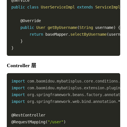
@Service
public
class
UserServiceImpl
extends
ServiceImpl
<
Us
@Override
public
User
getByUsername
(
String
 username
)
{
return
 baseMapper
.
selectByUsername
(
username
}
}
Controller 层
import
com
.
baomidou
.
mybatisplus
.
core
.
conditions
.
que
import
com
.
baomidou
.
mybatisplus
.
extension
.
plugins
.
p
import
org
.
springframework
.
beans
.
factory
.
annotation
import
org
.
springframework
.
web
.
bind
.
annotation
.
*
;
@RestController
@RequestMapping
(
"/user"
)