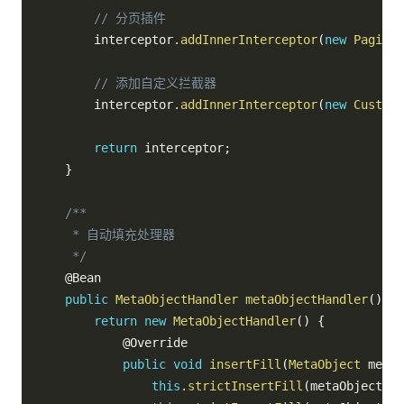
// 分页插件
        interceptor
.
addInnerInterceptor
(
new
Paginat
// 添加自定义拦截器
        interceptor
.
addInnerInterceptor
(
new
CustomI
return
 interceptor
;
}
/**

     * 自动填充处理器

     */
@Bean
public
MetaObjectHandler
metaObjectHandler
(
)
{
return
new
MetaObjectHandler
(
)
{
@Override
public
void
insertFill
(
MetaObject
 metaO
this
.
strictInsertFill
(
metaObject
,
"