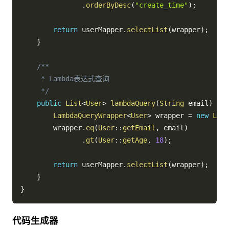
.
orderByDesc
(
"create_time"
)
;
return
 userMapper
.
selectList
(
wrapper
)
;
}
/**

     * Lambda表达式查询

     */
public
List
<
User
>
lambdaQuery
(
String
 email
)
{
LambdaQueryWrapper
<
User
>
 wrapper 
=
new
Lamb
        wrapper
.
eq
(
User
::
getEmail
,
 email
)
.
gt
(
User
::
getAge
,
18
)
;
return
 userMapper
.
selectList
(
wrapper
)
;
}
}
代码生成器