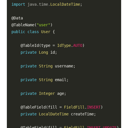
import
java
.
time
.
LocalDateTime
;
@Data
@TableName
(
"user"
)
public
class
User
{
@TableId
(
type 
=
IdType
.
AUTO
)
private
Long
 id
;
private
String
 username
;
private
String
 email
;
private
Integer
 age
;
@TableField
(
fill 
=
FieldFill
.
INSERT
)
private
LocalDateTime
 createTime
;
@TableField
(
fill 
=
FieldFill
.
INSERT_UPDATE
)