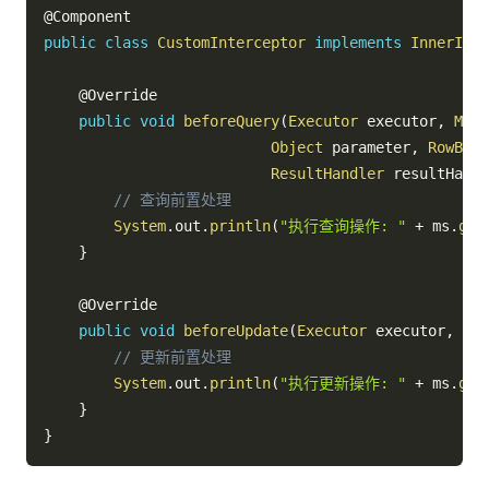
@Component
public
class
CustomInterceptor
implements
InnerInte
@Override
public
void
beforeQuery
(
Executor
 executor
,
Mapp
Object
 parameter
,
RowBoun
ResultHandler
 resultHandl
// 查询前置处理
System
.
out
.
println
(
"执行查询操作: "
+
 ms
.
get
}
@Override
public
void
beforeUpdate
(
Executor
 executor
,
Map
// 更新前置处理
System
.
out
.
println
(
"执行更新操作: "
+
 ms
.
get
}
}