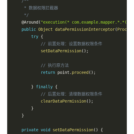
/**

     * 数据权限拦截器

     */
@Around
(
"execution(* com.example.mapper.*.*(..)
public
Object
dataPermissionInterceptor
(
Proceed
try
{
// 前置处理：设置数据权限条件
setDataPermission
(
)
;
// 执行原方法
return
 point
.
proceed
(
)
;
}
finally
{
// 后置处理：清理数据权限条件
clearDataPermission
(
)
;
}
}
private
void
setDataPermission
(
)
{