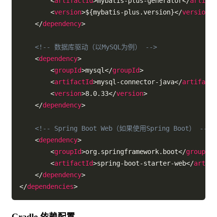
<
artifactId
>
mybatis-plus-generator
</
artifac
<
version
>
${mybatis-plus.version}
</
version
>
</
dependency
>
<!-- 数据库驱动（以MySQL为例） -->
<
dependency
>
<
groupId
>
mysql
</
groupId
>
<
artifactId
>
mysql-connector-java
</
artifactI
<
version
>
8.0.33
</
version
>
</
dependency
>
<!-- Spring Boot Web（如果使用Spring Boot） -->
<
dependency
>
<
groupId
>
org.springframework.boot
</
groupId
>
<
artifactId
>
spring-boot-starter-web
</
artifa
</
dependency
>
</
dependencies
>
Gradle 依赖配置