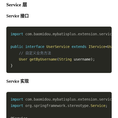
Service 层
Service 接口
import
com
.
baomidou
.
mybatisplus
.
extension
.
service
.
I
public
interface
UserService
extends
IService
<
User
>
// 自定义业务方法
User
getByUsername
(
String
 username
)
;
}
Service 实现
import
com
.
baomidou
.
mybatisplus
.
extension
.
service
.
i
import
org
.
springframework
.
stereotype
.
Service
;