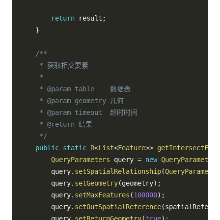
return
 result
;
}
/**

     * 获取相交要素

     *

     * @param table    数据表

     * @param geometry 几何

     * @param timeout  超时时间

     * @return 结果

     */
public
static
R
<
List
<
Feature
>
>
getIntersectFeat
QueryParameters
 query 
=
new
QueryParameters
        query
.
setSpatialRelationship
(
QueryParameter
        query
.
setGeometry
(
geometry
)
;
        query
.
setMaxFeatures
(
100000
)
;
        query
.
setOutSpatialReference
(
spatialReferen
        query
.
setReturnGeometry
(
true
)
;