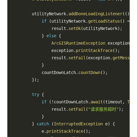
        utilityNetwork
.
addDoneLoadingListener
(
(
)
->
if
(
utilityNetwork
.
getLoadStatus
(
)
==
L
                result
.
setOk
(
utilityNetwork
)
;
}
else
{
ArcGISRuntimeException
 exception 
=
 
                exception
.
printStackTrace
(
)
;
                result
.
setFail
(
exception
.
getMessage
}
            countDownLatch
.
countDown
(
)
;
}
)
;
try
{
if
(
!
countDownLatch
.
await
(
timeout
,
Time
                result
.
setFail
(
"请求服务超时"
)
;
}
}
catch
(
InterruptedException
 e
)
{
            e
.
printStackTrace
(
)
;