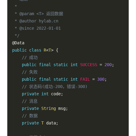
 *

 * @param <T> 返回数据

 * @author hylab.cn

 * @since 2022-01-01

 */
@Data
public
class
R
<
T
>
{
// 成功
public
final
static
int
SUCCESS
=
200
;
// 失败
public
final
static
int
FAIL
=
300
;
// 状态码(成功-200，错误-300)
private
int
 code
;
// 消息
private
String
 msg
;
// 数据
private
T
 data
;