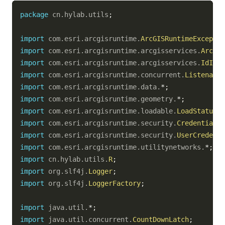
package
cn
.
hylab
.
utils
;
import
com
.
esri
.
arcgisruntime
.
ArcGISRuntimeExceptio
import
com
.
esri
.
arcgisruntime
.
arcgisservices
.
ArcGIS
import
com
.
esri
.
arcgisruntime
.
arcgisservices
.
IdInfo
import
com
.
esri
.
arcgisruntime
.
concurrent
.
Listenable
import
com
.
esri
.
arcgisruntime
.
data
.
*
;
import
com
.
esri
.
arcgisruntime
.
geometry
.
*
;
import
com
.
esri
.
arcgisruntime
.
loadable
.
LoadStatus
;
import
com
.
esri
.
arcgisruntime
.
security
.
Credential
;
import
com
.
esri
.
arcgisruntime
.
security
.
UserCredenti
import
com
.
esri
.
arcgisruntime
.
utilitynetworks
.
*
;
import
cn
.
hylab
.
utils
.
R
;
import
org
.
slf4j
.
Logger
;
import
org
.
slf4j
.
LoggerFactory
;
import
java
.
util
.
*
;
import
java
.
util
.
concurrent
.
CountDownLatch
;