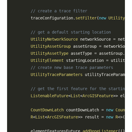
// create a trace filter
        traceConfiguration
.
setFilter
(
new
UtilityTra
// get a default starting location
UtilityNetworkSource
 networkSource 
=
 networ
UtilityAssetGroup
 assetGroup 
=
 networkSourc
UtilityAssetType
 assetType 
=
 assetGroup
.
get
UtilityElement
 startingLocation 
=
 utilityNe
// create new base trace parameters
UtilityTraceParameters
 utilityTraceParamete
// get the first feature for the starting l
ListenableFuture
<
List
<
ArcGISFeature
>
>
 eleme
CountDownLatch
 countDownLatch 
=
new
CountDo
R
<
List
<
ArcGISFeature
>
>
 result 
=
new
R
<
>
(
)
;
        elementFeaturesFuture
.
addDoneListener
(
(
)
->