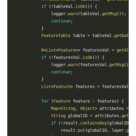
if
(
!
tableVal
.
isOk
(
)
)
{
                logger
.
warn
(
tableVal
.
getMsg
(
)
)
;
continue
;
}
FeatureTable
 table 
=
 tableVal
.
getData
(
)
R
<
List
<
Feature
>
>
 featuresVal 
=
getAllFe
if
(
!
featuresVal
.
isOk
(
)
)
{
                logger
.
warn
(
featuresVal
.
getMsg
(
)
)
;
continue
;
}
List
<
Feature
>
 features 
=
 featuresVal
.
ge
for
(
Feature
 feature 
:
 features
)
{
Map
<
String
,
Object
>
 attributes 
=
 fe
String
 globalID 
=
 attributes
.
get
(
"G
if
(
!
result
.
containsKey
(
globalID
)
)
                    result
.
put
(
globalID
,
 layer
.
getN