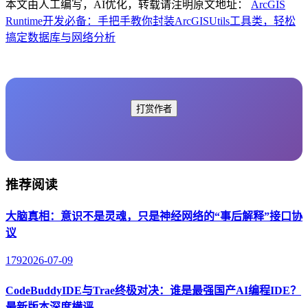
本文由人工编写，AI优化，转载请注明原文地址：
ArcGIS
Runtime开发必备：手把手教你封装ArcGISUtils工具类，轻松
搞定数据库与网络分析
打赏作者
推荐阅读
大脑真相：意识不是灵魂，只是神经网络的“事后解释”接口协
议
179
2026-07-09
CodeBuddyIDE与Trae终极对决：谁是最强国产AI编程IDE？
最新版本深度横评