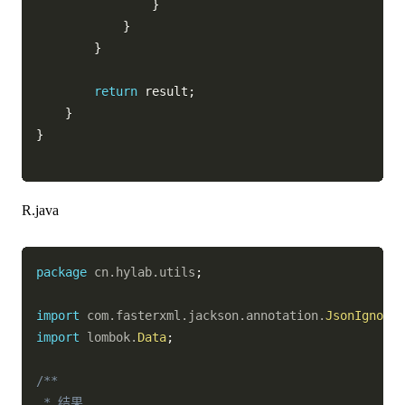
}
}
}
return
 result
;
}
}
R.java
package
cn
.
hylab
.
utils
;
import
com
.
fasterxml
.
jackson
.
annotation
.
JsonIgnore
;
import
lombok
.
Data
;
/**

 * 结果
