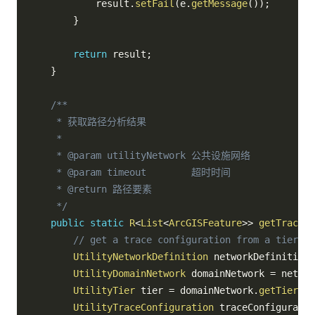
            result
.
setFail
(
e
.
getMessage
(
)
)
;
}
return
 result
;
}
/**

     * 获取路径分析结果

     *

     * @param utilityNetwork 公共设施网络

     * @param timeout        超时时间

     * @return 路径要素

     */
public
static
R
<
List
<
ArcGISFeature
>
>
getTraceFe
// get a trace configuration from a tier
UtilityNetworkDefinition
 networkDefinition 
UtilityDomainNetwork
 domainNetwork 
=
 networ
UtilityTier
 tier 
=
 domainNetwork
.
getTier
(
"P
UtilityTraceConfiguration
 traceConfiguratio