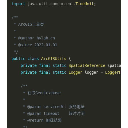
import
java
.
util
.
concurrent
.
TimeUnit
;
/**

 * ArcGIS工具类

 *

 * @author hylab.cn

 * @since 2022-01-01

 */
public
class
ArcGISUtils
{
private
final
static
SpatialReference
 spatialRe
private
final
static
Logger
 logger 
=
LoggerFact
/**

     * 获取Geodatabase

     *

     * @param serviceUrl 服务地址

     * @param timeout    超时时间

     * @return 加载结果

     */