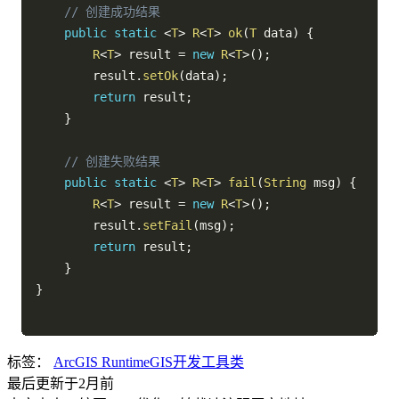
// 创建成功结果
public
static
<
T
>
R
<
T
>
ok
(
T
 data
)
{
R
<
T
>
 result 
=
new
R
<
T
>
(
)
;
        result
.
setOk
(
data
)
;
return
 result
;
}
// 创建失败结果
public
static
<
T
>
R
<
T
>
fail
(
String
 msg
)
{
R
<
T
>
 result 
=
new
R
<
T
>
(
)
;
        result
.
setFail
(
msg
)
;
return
 result
;
}
}
标签：
ArcGIS Runtime
GIS开发
工具类
最后更新于2月前