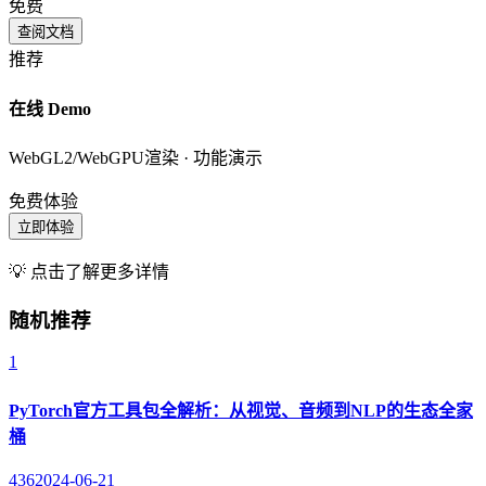
免费
查阅文档
推荐
在线 Demo
WebGL2/WebGPU渲染 · 功能演示
免费体验
立即体验
💡 点击了解更多详情
随机推荐
1
PyTorch官方工具包全解析：从视觉、音频到NLP的生态全家
桶
436
2024-06-21