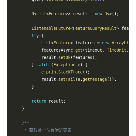
R
<
List
<
Feature
>
>
 result 
=
new
R
<
>
(
)
;
ListenableFuture
<
FeatureQueryResult
>
 featur
try
{
List
<
Feature
>
 features 
=
new
ArrayList
<
            featuresAsync
.
get
(
timeout
,
TimeUnit
.
SEC
            result
.
setOk
(
features
)
;
}
catch
(
Exception
 e
)
{
            e
.
printStackTrace
(
)
;
            result
.
setFail
(
e
.
getMessage
(
)
)
;
}
return
 result
;
}
/**

     * 获取某个位置附近要素
