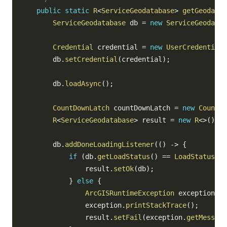
public
static
R
<
ServiceGeodatabase
>
getGeodatab
ServiceGeodatabase
 db 
=
new
ServiceGeodatab
Credential
 credential 
=
new
UserCredential
(
        db
.
setCredential
(
credential
)
;
        db
.
loadAsync
(
)
;
CountDownLatch
 countDownLatch 
=
new
CountDo
R
<
ServiceGeodatabase
>
 result 
=
new
R
<
>
(
)
;
        db
.
addDoneLoadingListener
(
(
)
->
{
if
(
db
.
getLoadStatus
(
)
==
LoadStatus
.
LO
                result
.
setOk
(
db
)
;
}
else
{
ArcGISRuntimeException
 exception 
=
 
                exception
.
printStackTrace
(
)
;
                result
.
setFail
(
exception
.
getMessage