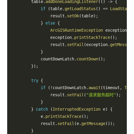
        table
.
addDoneLoadingListener
(
(
)
->
{
if
(
table
.
getLoadStatus
(
)
==
LoadStatus
                result
.
setOk
(
table
)
;
}
else
{
ArcGISRuntimeException
 exception 
=
 
                exception
.
printStackTrace
(
)
;
                result
.
setFail
(
exception
.
getMessage
}
            countDownLatch
.
countDown
(
)
;
}
)
;
try
{
if
(
!
countDownLatch
.
await
(
timeout
,
Time
                result
.
setFail
(
"请求服务超时"
)
;
}
}
catch
(
InterruptedException
 e
)
{
            e
.
printStackTrace
(
)
;
            result
.
setFail
(
e
.
getMessage
(
)
)
;
}