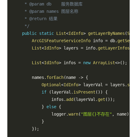
     * @param db    服务数据库

     * @param names 图层名称

     * @return 结果

     */
public
static
List
<
IdInfo
>
getLayerByNames
(
Serv
ArcGISFeatureServiceInfo
 info 
=
 db
.
getServi
List
<
IdInfo
>
 layers 
=
 info
.
getLayerInfos
(
)
;
List
<
IdInfo
>
 infos 
=
new
ArrayList
<
>
(
)
;
        names
.
forEach
(
name 
->
{
Optional
<
IdInfo
>
 layerVal 
=
 layers
.
stre
if
(
layerVal
.
isPresent
(
)
)
{
                infos
.
add
(
layerVal
.
get
(
)
)
;
}
else
{
                logger
.
warn
(
"图层{}不存在"
,
 name
)
;
}
}
)
;