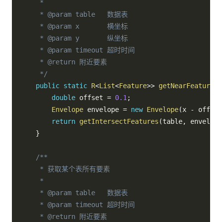
     *

     * @param table   数据表

     * @param x       横坐标

     * @param y       纵坐标

     * @param timeout 超时时间

     * @return 附近要素

     */
public
static
R
<
List
<
Feature
>
>
getNearFeatures
(
double
 offset 
=
0.1
;
Envelope
 envelope 
=
new
Envelope
(
x 
-
 offset
return
getIntersectFeatures
(
table
,
 envelope
}
/**

     * 获取某个表所有要素

     *

     * @param table   数据表

     * @param timeout 超时时间

     * @return 附近要素
