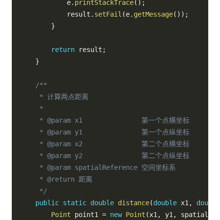
            e
.
printStackTrace
(
)
;
            result
.
setFail
(
e
.
getMessage
(
)
)
;
}
return
 result
;
}
/**

     * 计算两点距离

     *

     * @param x1               第一个点横坐标

     * @param y1               第一个点纵坐标

     * @param x2               第二个点横坐标

     * @param y2               第二个点纵坐标

     * @param spatialReference 空间坐标系

     * @return 距离

     */
public
static
double
distance
(
double
 x1
,
double
Point
 point1 
=
new
Point
(
x1
,
 y1
,
 spatialRef