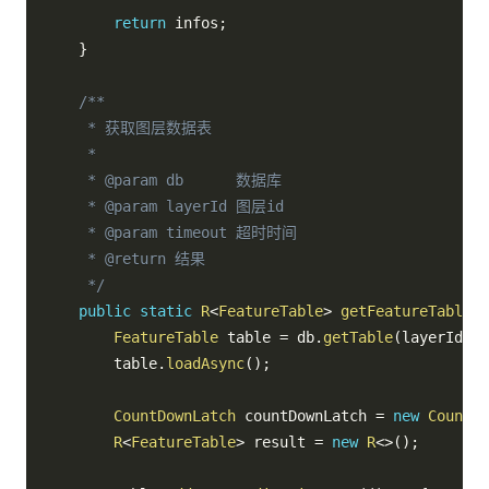
return
 infos
;
}
/**

     * 获取图层数据表

     *

     * @param db      数据库

     * @param layerId 图层id

     * @param timeout 超时时间

     * @return 结果

     */
public
static
R
<
FeatureTable
>
getFeatureTable
(
S
FeatureTable
 table 
=
 db
.
getTable
(
layerId
)
;
        table
.
loadAsync
(
)
;
CountDownLatch
 countDownLatch 
=
new
CountDo
R
<
FeatureTable
>
 result 
=
new
R
<
>
(
)
;