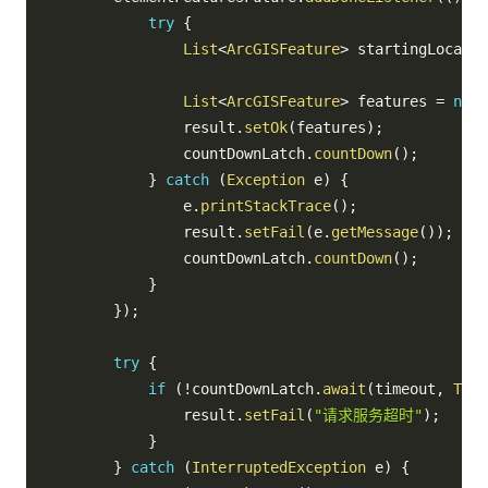
try
{
List
<
ArcGISFeature
>
 startingLocatio
List
<
ArcGISFeature
>
 features 
=
new
                result
.
setOk
(
features
)
;
                countDownLatch
.
countDown
(
)
;
}
catch
(
Exception
 e
)
{
                e
.
printStackTrace
(
)
;
                result
.
setFail
(
e
.
getMessage
(
)
)
;
                countDownLatch
.
countDown
(
)
;
}
}
)
;
try
{
if
(
!
countDownLatch
.
await
(
timeout
,
Time
                result
.
setFail
(
"请求服务超时"
)
;
}
}
catch
(
InterruptedException
 e
)
{