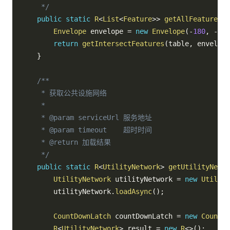
     */
public
static
R
<
List
<
Feature
>
>
getAllFeatures
(
F
Envelope
 envelope 
=
new
Envelope
(
-
180
,
-
90
,
return
getIntersectFeatures
(
table
,
 envelope
}
/**

     * 获取公共设施网络

     *

     * @param serviceUrl 服务地址

     * @param timeout    超时时间

     * @return 加载结果

     */
public
static
R
<
UtilityNetwork
>
getUtilityNetwo
UtilityNetwork
 utilityNetwork 
=
new
Utility
        utilityNetwork
.
loadAsync
(
)
;
CountDownLatch
 countDownLatch 
=
new
CountDo
R
<
UtilityNetwork
>
 result 
=
new
R
<
>
(
)
;