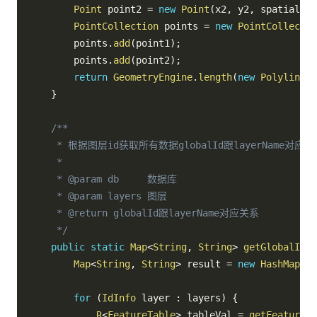
Point
 point2 
=
new
Point
(
x2
,
 y2
,
 spatialRef
PointCollection
 points 
=
new
PointCollectio
        points
.
add
(
point1
)
;
        points
.
add
(
point2
)
;
return
GeometryEngine
.
length
(
new
Polyline
(
p
}
/**

     * 根据图层id获取所有数据globalId跟layerName对应关
     *

     * @param db     数据库

     * @param layers 图层

     * @return globalId跟layerName对应关系

     */
public
static
Map
<
String
,
String
>
getGlobalIdLa
Map
<
String
,
String
>
 result 
=
new
HashMap
<
>
(
for
(
IdInfo
 layer 
:
 layers
)
{
R
<
FeatureTable
>
 tableVal 
=
getFeatureTa