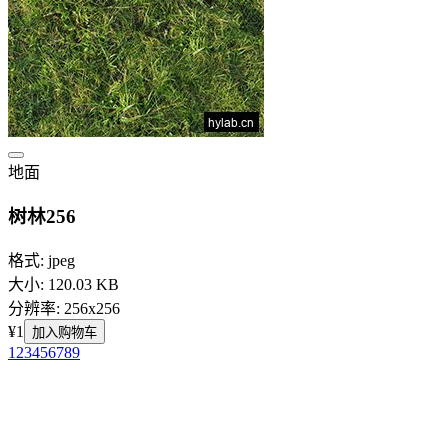
地面
树林256
格式: jpeg
大小: 120.03 KB
分辨率: 256x256
¥1
加入购物车
1
2
3
4
5
6
7
8
9