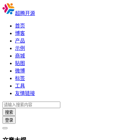
超腾开源
首页
博客
产品
示例
商城
贴图
微博
标签
工具
友情链接
搜索
登录