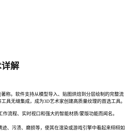
术详解
质/蒙版功能著称。软件支持从模型导入、贴图烘焙到分层绘制的完整流
ner等工具无缝集成，成为3D艺术家创建高质量纹理的首选工具。
PBR）的工作流程、实时视口和强大的智能材质/蒙版功能而闻名。
、锈迹、污渍、磨损等，使其在渲染或游戏引擎中看起来栩栩如