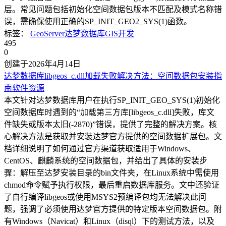
层。常见问题包括初始化空间数据包版本不匹配及模式名称错
误，需确保使用正确的SP_INIT_GEO2_SYS(1)函数。
标签：
GeoServer
达梦数据库
GIS开发
495
0
创建于2026年4月14日
达梦数据库libgeos_c.dll加载失败解决方法：空间数据包安装指
南
软件资源
本文针对达梦数据库用户在执行SP_INIT_GEO_SYS(1)初始化
空间数据库时遇到的“加载第三方库[libgeos_c.dll]失败，库文
件缺失或版本太旧(-2870)”错误，提供了完整的解决方案。核
心解决方法是获取并安装达梦官方提供的空间数据扩展包。文
档详细说明了如何通过官方渠道获取适用于Windows、
CentOS、麒麟系统的空间数据包，并给出了具体的安装步
骤：解压至达梦安装目录的bin文件夹，在Linux系统中需使用
chmod命令赋予执行权限，最后重启数据库服务。文中还验证
了自行编译libgeos或使用MSYS2预编译包均无法解决此问
题，强调了必须使用达梦官方提供的特定版本空间数据包。附
有Windows（Navicat）和Linux（disql）下的测试方法，以及