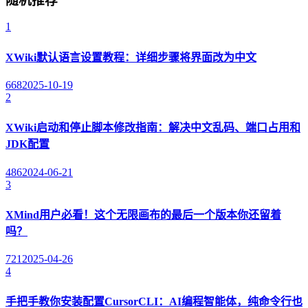
随机推荐
1
XWiki默认语言设置教程：详细步骤将界面改为中文
668
2025-10-19
2
XWiki启动和停止脚本修改指南：解决中文乱码、端口占用和
JDK配置
486
2024-06-21
3
XMind用户必看！这个无限画布的最后一个版本你还留着
吗？
721
2025-04-26
4
手把手教你安装配置CursorCLI：AI编程智能体，纯命令行也