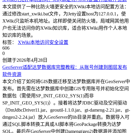
本文提供了一种比防火墙更安全的XWiki本地访问配置方法：
通过修改start_xwiki.bat文件，为Jetty设置host为127.0.0.1，使
XWiki只监听本机地址。这样即使关闭防火墙，局域网其他用
户也无法访问你的XWiki知识库，适合将XWiki用作个人本地
知识库的场景。
标签：
XWiki
本地访问
安全设置
606
0
创建于2026年4月28日
GeoServer适配达梦数据库完整教程：从账号创建到图层发布
软件资源
本文介绍了如何将GIS数据迁移至达梦数据库并在GeoServer中
发布。首先需在达梦数据库中创建GIS专用账号并初始化空间
数据包（需使用SP_INIT_GEO2_SYS(1)而非
SP_INIT_GEO_SYS(1)）。接着将达梦JDBC驱动及空间驱动
（DmJdbcDriver11.jar、geoutil-1.1.0.jar、gt-dameng-2.21.jar、gt-
dmgeo2-2.24.jar）放入GeoServer的lib目录并重启。数据导入可
通过SQL脚本转换工具或AI脚本将GeoPackage转换为达梦
SQL。最后在GeoServer中创建Dameng(geo2)数据源并添加图