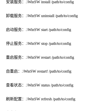
安装服务：.\WinSW install /path/to/config
卸载服务：.\WinSW uninstall /path/to/config
启动服务：.\WinSW start /path/to/config
停止服务：.\WinSW stop /path/to/config
重启服务：.\WinSW restart /path/to/config
自重启：.\WinSW restart! /path/to/config
查看状态：.\WinSW status /path/to/config
刷新配置：.\WinSW refresh /path/to/config