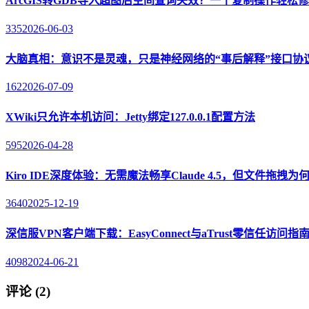
ArcGIS转GDB导入超图后空间查询失效？一个复制操作轻松
335
2026-06-03
大脑真相：意识不是灵魂，只是神经网络的“事后解释”接口协
162
2026-07-09
XWiki只允许本机访问：Jetty绑定127.0.0.1配置方法
595
2026-04-28
Kiro IDE深度体验：无需魔法畅享Claude 4.5，但文件拖拽
3640
2025-12-19
深信服VPN客户端下载：EasyConnect与aTrust零信任访问指
4098
2024-06-21
评论 (2)