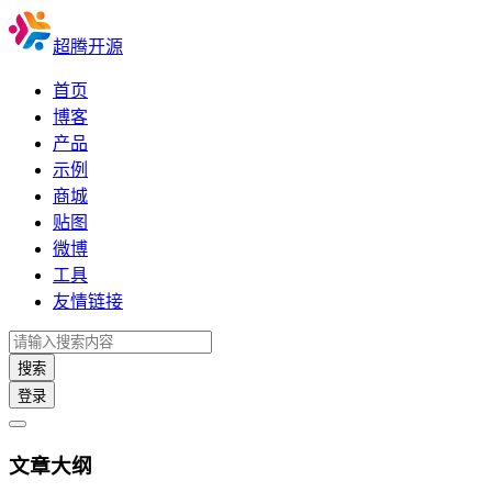
超腾开源
首页
博客
产品
示例
商城
贴图
微博
工具
友情链接
搜索
登录
文章大纲