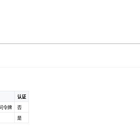
认证
问令牌
否
是