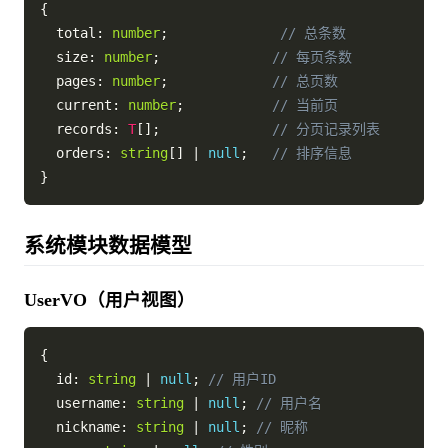
{
  total
:
number
;
// 总条数
  size
:
number
;
// 每页条数
  pages
:
number
;
// 总页数
  current
:
number
;
// 当前页
  records
:
T
[
]
;
// 分页记录列表
  orders
:
string
[
]
|
null
;
// 排序信息
}
系统模块数据模型
UserVO（用户视图）
{
  id
:
string
|
null
;
// 用户ID
  username
:
string
|
null
;
// 用户名
  nickname
:
string
|
null
;
// 昵称