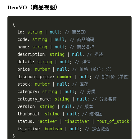
ItemVO（商品视图）
{
  id
:
string
|
null
;
// 商品ID
  code
:
string
|
null
;
// 商品编码
  name
:
string
|
null
;
// 商品名称
  description
:
string
|
null
;
// 描述
  detail
:
string
|
null
;
// 详情
  price
:
number
|
null
;
// 价格（单位：分）
  discount_price
:
number
|
null
;
// 折扣价（单位：分
  stock
:
number
|
null
;
// 库存
  category
:
string
|
null
;
// 分类
  category_name
:
string
|
null
;
// 分类名称
  version
:
string
|
null
;
// 版本
  thumbnail
:
string
|
null
;
// 缩略图
  status
:
"active"
|
"inactive"
|
"out_of_stock"
;
  is_active
:
boolean
|
null
;
// 是否激活
}