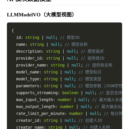
LLMModelVO（大模型视图）
{
  id
:
string
|
null
;
// 模型ID
  name
:
string
|
null
;
// 模型名称
  description
:
string
|
null
;
// 模型描述
  provider_id
:
string
|
null
;
// 提供商ID
  provider_name
:
string
|
null
;
// 提供商名称
  model_name
:
string
|
null
;
// 模型标识
  model_type
:
string
|
null
;
// 模型类型
  parameters
:
string
|
null
;
// 模型参数（JSON字符串
  supports_streaming
:
boolean
|
null
;
// 是否支持流
  max_input_length
:
number
|
null
;
// 最大输入长度
  max_output_length
:
number
|
null
;
// 最大输出长度
  rate_limit_per_minute
:
number
|
null
;
// 每分钟请
  creator_id
:
string
|
null
;
// 创建人ID
  creator_name
:
string
|
null
;
// 创建人名称