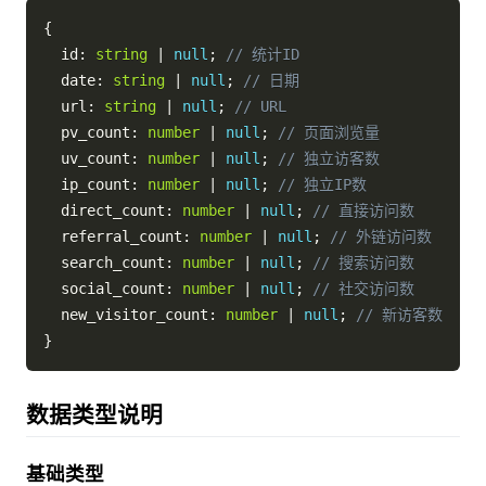
{
  id
:
string
|
null
;
// 统计ID
  date
:
string
|
null
;
// 日期
  url
:
string
|
null
;
// URL
  pv_count
:
number
|
null
;
// 页面浏览量
  uv_count
:
number
|
null
;
// 独立访客数
  ip_count
:
number
|
null
;
// 独立IP数
  direct_count
:
number
|
null
;
// 直接访问数
  referral_count
:
number
|
null
;
// 外链访问数
  search_count
:
number
|
null
;
// 搜索访问数
  social_count
:
number
|
null
;
// 社交访问数
  new_visitor_count
:
number
|
null
;
// 新访客数
}
数据类型说明
基础类型