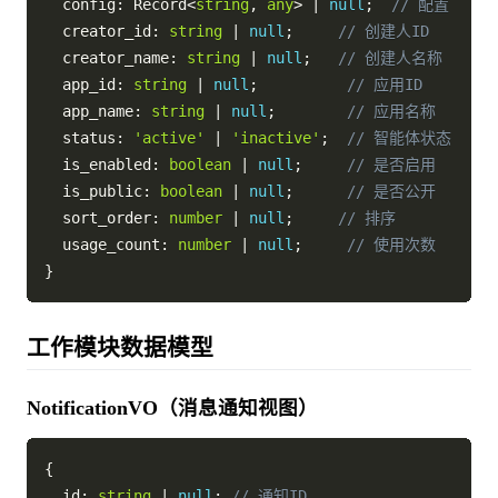
  config
:
 Record
<
string
,
any
>
|
null
;
// 配置
  creator_id
:
string
|
null
;
// 创建人ID
  creator_name
:
string
|
null
;
// 创建人名称
  app_id
:
string
|
null
;
// 应用ID
  app_name
:
string
|
null
;
// 应用名称
  status
:
'active'
|
'inactive'
;
// 智能体状态
  is_enabled
:
boolean
|
null
;
// 是否启用
  is_public
:
boolean
|
null
;
// 是否公开
  sort_order
:
number
|
null
;
// 排序
  usage_count
:
number
|
null
;
// 使用次数
}
工作模块数据模型
NotificationVO（消息通知视图）
{
  id
:
string
|
null
;
// 通知ID