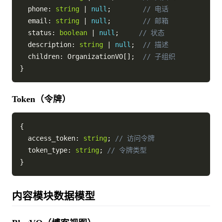
  phone
:
string
|
null
;
// 电话
  email
:
string
|
null
;
// 邮箱
  status
:
boolean
|
null
;
// 状态
  description
:
string
|
null
;
// 描述
  children
:
 OrganizationVO
[
]
;
// 子组织
}
Token（令牌）
{
  access_token
:
string
;
// 访问令牌
  token_type
:
string
;
// 令牌类型
}
内容模块数据模型