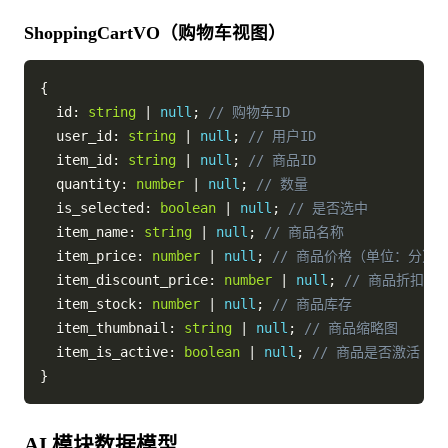
ShoppingCartVO（购物车视图）
{
  id
:
string
|
null
;
// 购物车ID
  user_id
:
string
|
null
;
// 用户ID
  item_id
:
string
|
null
;
// 商品ID
  quantity
:
number
|
null
;
// 数量
  is_selected
:
boolean
|
null
;
// 是否选中
  item_name
:
string
|
null
;
// 商品名称
  item_price
:
number
|
null
;
// 商品价格（单位：分）
  item_discount_price
:
number
|
null
;
// 商品折扣价
  item_stock
:
number
|
null
;
// 商品库存
  item_thumbnail
:
string
|
null
;
// 商品缩略图
  item_is_active
:
boolean
|
null
;
// 商品是否激活
}
AI 模块数据模型