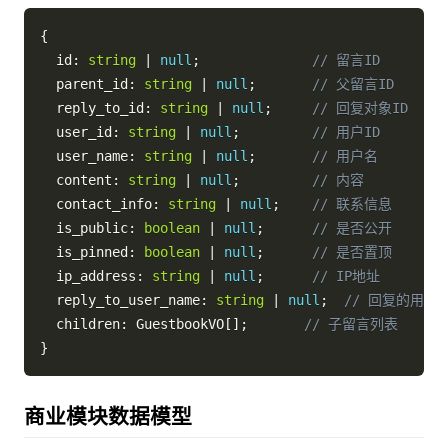
{
  id
:
string
|
null
;
// 留言ID
  parent_id
:
string
|
null
;
// 父留言ID
  reply_to_id
:
string
|
null
;
// 回复对象ID
  user_id
:
string
|
null
;
// 用户ID
  user_name
:
string
|
null
;
// 用户名
  content
:
string
|
null
;
// 内容
  contact_info
:
string
|
null
;
// 联系信息
  is_public
:
boolean
|
null
;
// 是否公开
  is_pinned
:
boolean
|
null
;
// 是否置顶
  ip_address
:
string
|
null
;
// IP地址
  reply_to_user_name
:
string
|
null
;
// 回复的用户
  children
:
 GuestbookVO
[
]
;
// 子留言列表
}
商业模块数据模型