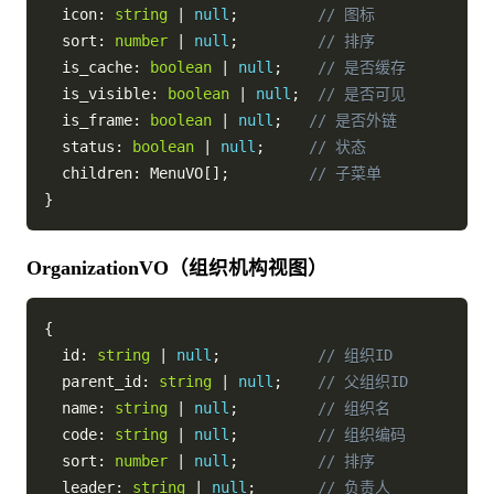
  icon
:
string
|
null
;
// 图标
  sort
:
number
|
null
;
// 排序
  is_cache
:
boolean
|
null
;
// 是否缓存
  is_visible
:
boolean
|
null
;
// 是否可见
  is_frame
:
boolean
|
null
;
// 是否外链
  status
:
boolean
|
null
;
// 状态
  children
:
 MenuVO
[
]
;
// 子菜单
}
OrganizationVO（组织机构视图）
{
  id
:
string
|
null
;
// 组织ID
  parent_id
:
string
|
null
;
// 父组织ID
  name
:
string
|
null
;
// 组织名
  code
:
string
|
null
;
// 组织编码
  sort
:
number
|
null
;
// 排序
  leader
:
string
|
null
;
// 负责人