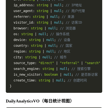
  ip_address
:
string
|
null
;
// IP地址
  user_agent
:
string
|
null
;
// 用户代理
  referrer
:
string
|
null
;
// 来源
  visitor_id
:
string
|
null
;
// 访客ID
  browser
:
string
|
null
;
// 浏览器
  os
:
string
|
null
;
// 操作系统
  device
:
string
|
null
;
// 设备
  country
:
string
|
null
;
// 国家
  region
:
string
|
null
;
// 地区
  city
:
string
|
null
;
// 城市
  source_type
:
"direct"
|
"referral"
|
"search"
|
"
  search_engine
:
string
|
null
;
// 搜索引擎
  is_new_visitor
:
boolean
|
null
;
// 是否新访客
  create_time
:
string
|
null
;
// 创建时间
}
DailyAnalyticsVO（每日统计视图）