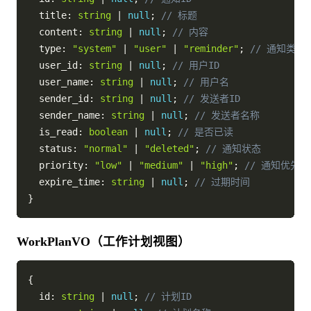
  title
:
string
|
null
;
// 标题
  content
:
string
|
null
;
// 内容
  type
:
"system"
|
"user"
|
"reminder"
;
// 通知类型
  user_id
:
string
|
null
;
// 用户ID
  user_name
:
string
|
null
;
// 用户名
  sender_id
:
string
|
null
;
// 发送者ID
  sender_name
:
string
|
null
;
// 发送者名称
  is_read
:
boolean
|
null
;
// 是否已读
  status
:
"normal"
|
"deleted"
;
// 通知状态
  priority
:
"low"
|
"medium"
|
"high"
;
// 通知优先级
  expire_time
:
string
|
null
;
// 过期时间
}
WorkPlanVO（工作计划视图）
{
  id
:
string
|
null
;
// 计划ID