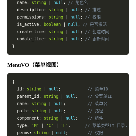
  name
:
string
|
null
;
// 角色名
  description
:
string
|
null
;
// 描述
  permissions
:
string
|
null
;
// 权限
  is_active
:
boolean
|
null
;
// 是否激活
  create_time
:
string
|
null
;
// 创建时间
  update_time
:
string
|
null
;
// 更新时间
}
MenuVO（菜单视图）
{
  id
:
string
|
null
;
// 菜单ID
  parent_id
:
string
|
null
;
// 父菜单ID
  name
:
string
|
null
;
// 菜单名
  path
:
string
|
null
;
// 路径
  component
:
string
|
null
;
// 组件
  type
:
'M'
|
'C'
|
'F'
;
// 菜单类型(M=目录, C=
  perms
:
string
|
null
;
// 权限