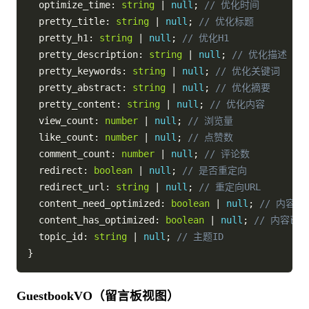
  optimize_time
:
string
|
null
;
// 优化时间
  pretty_title
:
string
|
null
;
// 优化标题
  pretty_h1
:
string
|
null
;
// 优化H1
  pretty_description
:
string
|
null
;
// 优化描述
  pretty_keywords
:
string
|
null
;
// 优化关键词
  pretty_abstract
:
string
|
null
;
// 优化摘要
  pretty_content
:
string
|
null
;
// 优化内容
  view_count
:
number
|
null
;
// 浏览量
  like_count
:
number
|
null
;
// 点赞数
  comment_count
:
number
|
null
;
// 评论数
  redirect
:
boolean
|
null
;
// 是否重定向
  redirect_url
:
string
|
null
;
// 重定向URL
  content_need_optimized
:
boolean
|
null
;
// 内容需
  content_has_optimized
:
boolean
|
null
;
// 内容已
  topic_id
:
string
|
null
;
// 主题ID
}
GuestbookVO（留言板视图）