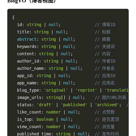
BlogVO（博客视图）
{
  id
:
string
|
null
;
// 博客ID
  title
:
string
|
null
;
// 标题
abstract
:
string
|
null
;
// 摘要
  keywords
:
string
|
null
;
// 关键词
  content
:
string
|
null
;
// 内容
  author_id
:
string
|
null
;
// 作者ID
  author_name
:
string
|
null
;
// 作者名
  app_id
:
string
|
null
;
// 应用ID
  app_name
:
string
|
null
;
// 应用名
  blog_type
:
'original'
|
'reprint'
|
'translation'
  image_urls
:
string
[
]
|
null
;
// 图片URL列表
  status
:
'draft'
|
'published'
|
'archived'
;
//
  like_count
:
number
|
null
;
// 点赞数
  is_top
:
boolean
|
null
;
// 是否置顶
  view_count
:
number
|
null
;
// 浏览量
  published_time
:
string
|
null
;
// 发布时间