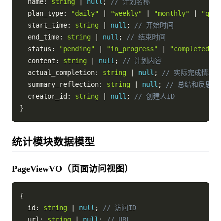
  name
:
string
|
null
;
// 计划名称
  plan_type
:
"daily"
|
"weekly"
|
"monthly"
|
"quar
  start_time
:
string
|
null
;
// 开始时间
  end_time
:
string
|
null
;
// 结束时间
  status
:
"pending"
|
"in_progress"
|
"completed"
|
  content
:
string
|
null
;
// 计划内容
  actual_completion
:
string
|
null
;
// 实际完成情况
  summary_reflection
:
string
|
null
;
// 总结和反思
  creator_id
:
string
|
null
;
// 创建人ID
}
统计模块数据模型
PageViewVO（页面访问视图）
{
  id
:
string
|
null
;
// 访问ID
  url
:
string
|
null
;
// URL