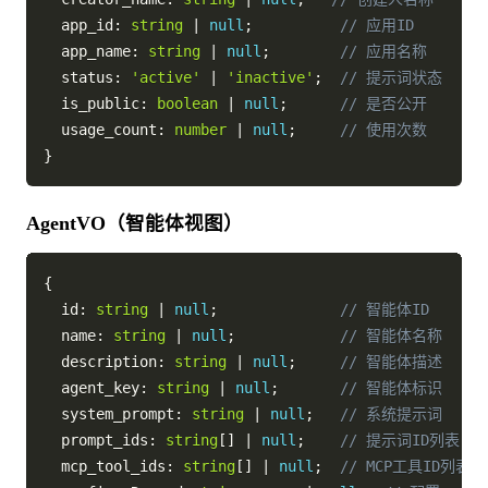
  app_id
:
string
|
null
;
// 应用ID
  app_name
:
string
|
null
;
// 应用名称
  status
:
'active'
|
'inactive'
;
// 提示词状态
  is_public
:
boolean
|
null
;
// 是否公开
  usage_count
:
number
|
null
;
// 使用次数
}
AgentVO（智能体视图）
{
  id
:
string
|
null
;
// 智能体ID
  name
:
string
|
null
;
// 智能体名称
  description
:
string
|
null
;
// 智能体描述
  agent_key
:
string
|
null
;
// 智能体标识
  system_prompt
:
string
|
null
;
// 系统提示词
  prompt_ids
:
string
[
]
|
null
;
// 提示词ID列表
  mcp_tool_ids
:
string
[
]
|
null
;
// MCP工具ID列表