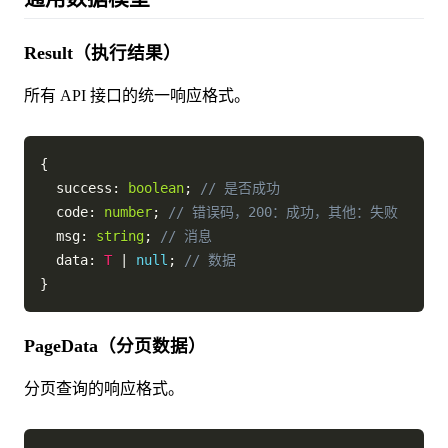
Result（执行结果）
所有 API 接口的统一响应格式。
{
  success
:
boolean
;
// 是否成功
  code
:
number
;
// 错误码，200：成功，其他：失败
  msg
:
string
;
// 消息
  data
:
T
|
null
;
// 数据
}
PageData（分页数据）
分页查询的响应格式。