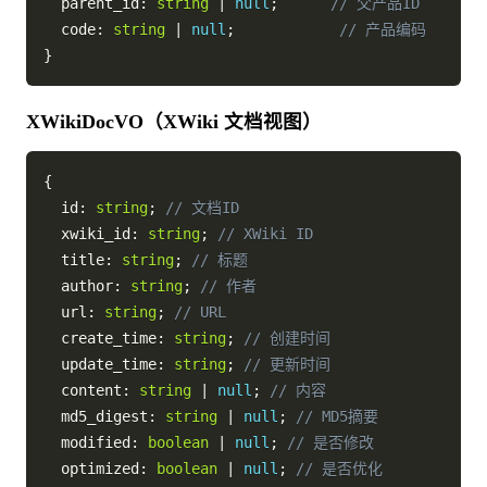
  parent_id
:
string
|
null
;
// 父产品ID
  code
:
string
|
null
;
// 产品编码
}
XWikiDocVO（XWiki 文档视图）
{
  id
:
string
;
// 文档ID
  xwiki_id
:
string
;
// XWiki ID
  title
:
string
;
// 标题
  author
:
string
;
// 作者
  url
:
string
;
// URL
  create_time
:
string
;
// 创建时间
  update_time
:
string
;
// 更新时间
  content
:
string
|
null
;
// 内容
  md5_digest
:
string
|
null
;
// MD5摘要
  modified
:
boolean
|
null
;
// 是否修改
  optimized
:
boolean
|
null
;
// 是否优化