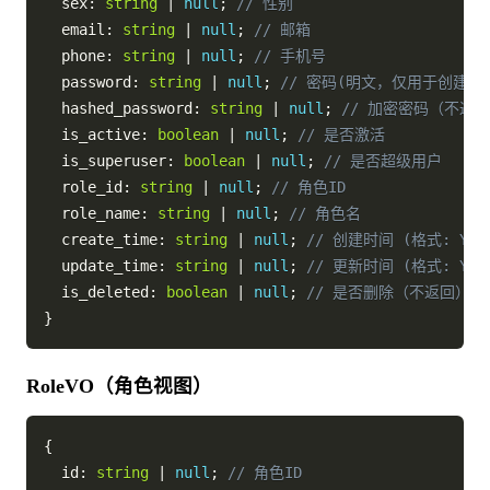
  sex
:
string
|
null
;
// 性别
  email
:
string
|
null
;
// 邮箱
  phone
:
string
|
null
;
// 手机号
  password
:
string
|
null
;
// 密码(明文，仅用于创建/更
  hashed_password
:
string
|
null
;
// 加密密码（不返
  is_active
:
boolean
|
null
;
// 是否激活
  is_superuser
:
boolean
|
null
;
// 是否超级用户
  role_id
:
string
|
null
;
// 角色ID
  role_name
:
string
|
null
;
// 角色名
  create_time
:
string
|
null
;
// 创建时间 (格式: YYYY-
  update_time
:
string
|
null
;
// 更新时间 (格式: YYYY-
  is_deleted
:
boolean
|
null
;
// 是否删除（不返回）
}
RoleVO（角色视图）
{
  id
:
string
|
null
;
// 角色ID