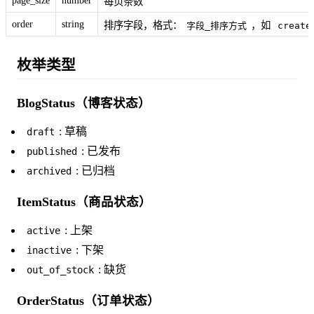
page_size
number
每页条数
order
string
排序字段，格式：
，如
字段_排序方式
create
枚举类型
BlogStatus（博客状态）
: 草稿
draft
: 已发布
published
: 已归档
archived
ItemStatus（商品状态）
: 上架
active
: 下架
inactive
: 缺货
out_of_stock
OrderStatus（订单状态）