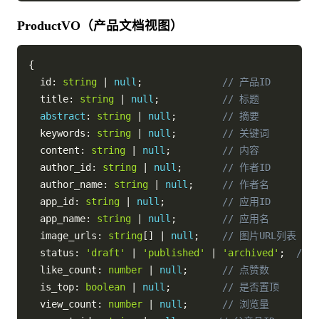
ProductVO（产品文档视图）
{
  id
:
string
|
null
;
// 产品ID
  title
:
string
|
null
;
// 标题
abstract
:
string
|
null
;
// 摘要
  keywords
:
string
|
null
;
// 关键词
  content
:
string
|
null
;
// 内容
  author_id
:
string
|
null
;
// 作者ID
  author_name
:
string
|
null
;
// 作者名
  app_id
:
string
|
null
;
// 应用ID
  app_name
:
string
|
null
;
// 应用名
  image_urls
:
string
[
]
|
null
;
// 图片URL列表
  status
:
'draft'
|
'published'
|
'archived'
;
//
  like_count
:
number
|
null
;
// 点赞数
  is_top
:
boolean
|
null
;
// 是否置顶
  view_count
:
number
|
null
;
// 浏览量