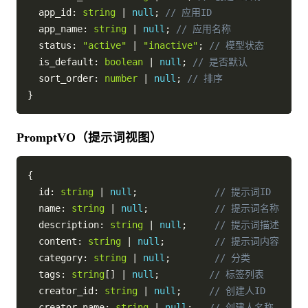
  app_id
:
string
|
null
;
// 应用ID
  app_name
:
string
|
null
;
// 应用名称
  status
:
"active"
|
"inactive"
;
// 模型状态
  is_default
:
boolean
|
null
;
// 是否默认
  sort_order
:
number
|
null
;
// 排序
}
PromptVO（提示词视图）
{
  id
:
string
|
null
;
// 提示词ID
  name
:
string
|
null
;
// 提示词名称
  description
:
string
|
null
;
// 提示词描述
  content
:
string
|
null
;
// 提示词内容
  category
:
string
|
null
;
// 分类
  tags
:
string
[
]
|
null
;
// 标签列表
  creator_id
:
string
|
null
;
// 创建人ID
  creator_name
:
string
|
null
;
// 创建人名称