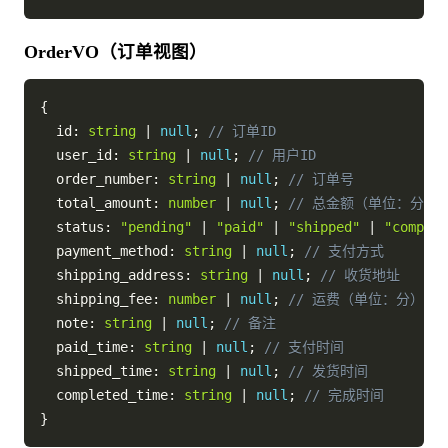
OrderVO（订单视图）
{
  id
:
string
|
null
;
// 订单ID
  user_id
:
string
|
null
;
// 用户ID
  order_number
:
string
|
null
;
// 订单号
  total_amount
:
number
|
null
;
// 总金额（单位：分）
  status
:
"pending"
|
"paid"
|
"shipped"
|
"complet
  payment_method
:
string
|
null
;
// 支付方式
  shipping_address
:
string
|
null
;
// 收货地址
  shipping_fee
:
number
|
null
;
// 运费（单位：分）
  note
:
string
|
null
;
// 备注
  paid_time
:
string
|
null
;
// 支付时间
  shipped_time
:
string
|
null
;
// 发货时间
  completed_time
:
string
|
null
;
// 完成时间
}