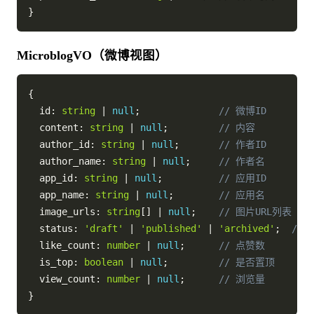
}
MicroblogVO（微博视图）
{
  id
:
string
|
null
;
// 微博ID
  content
:
string
|
null
;
// 内容
  author_id
:
string
|
null
;
// 作者ID
  author_name
:
string
|
null
;
// 作者名
  app_id
:
string
|
null
;
// 应用ID
  app_name
:
string
|
null
;
// 应用名
  image_urls
:
string
[
]
|
null
;
// 图片URL列表
  status
:
'draft'
|
'published'
|
'archived'
;
//
  like_count
:
number
|
null
;
// 点赞数
  is_top
:
boolean
|
null
;
// 是否置顶
  view_count
:
number
|
null
;
// 浏览量
}