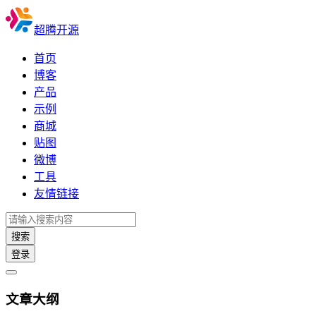
超腾开源
首页
博客
产品
示例
商城
贴图
微博
工具
友情链接
搜索
登录
文章大纲