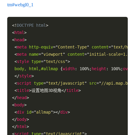
tm#webgl0_1
<!
DOCTYPE
html
>
<
html
>
<
head
>
<
meta
http-equiv
=
"
Content-Type
"
content
=
"
text/html
<
meta
name
=
"
viewport
"
content
=
"
initial-scale=1.0, 
<
style
type
=
"
text/css
"
>
body, html,#allmap
{
width
:
 100%
;
height
:
 100%
;
overf
</
style
>
<
script
type
=
"
text/javascript
"
src
=
"
//api.map.bai
<
title
>
设置地图3D视角
</
title
>
</
head
>
<
body
>
<
div
id
=
"
allmap
"
>
</
div
>
</
body
>
</
html
>
<
script
type
=
"
text/javascript
"
>