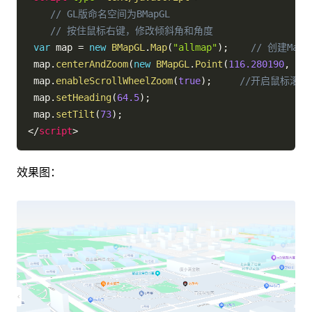
// GL版命名空间为BMapGL
// 按住鼠标右键，修改倾斜角和角度
var
 map 
=
new
BMapGL
.
Map
(
"allmap"
)
;
// 创建Map
 map
.
centerAndZoom
(
new
BMapGL
.
Point
(
116.280190
,
40.
 map
.
enableScrollWheelZoom
(
true
)
;
//开启鼠标滚轮
 map
.
setHeading
(
64.5
)
;
 map
.
setTilt
(
73
)
;
</
script
>
效果图：