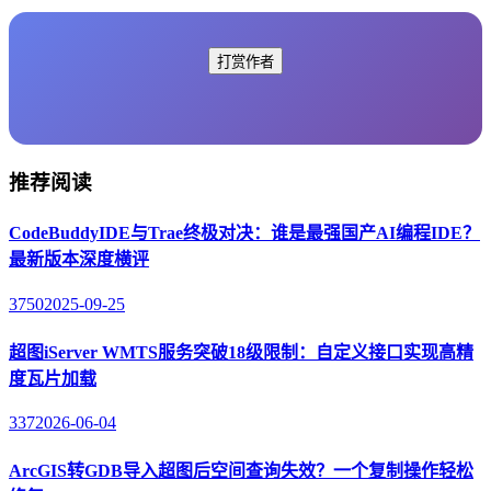
打赏作者
推荐阅读
CodeBuddyIDE与Trae终极对决：谁是最强国产AI编程IDE？
最新版本深度横评
3750
2025-09-25
超图iServer WMTS服务突破18级限制：自定义接口实现高精
度瓦片加载
337
2026-06-04
ArcGIS转GDB导入超图后空间查询失效？一个复制操作轻松