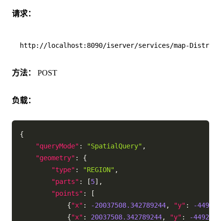
请求：
方法：
POST
负载：
{
"queryMode"
:
"SpatialQuery"
,
"geometry"
:
{
"type"
:
"REGION"
,
"parts"
:
[
5
]
,
"points"
:
[
{
"x"
:
-20037508.342789244
,
"y"
:
-449273
{
"x"
:
20037508.342789244
,
"y"
:
-4492733