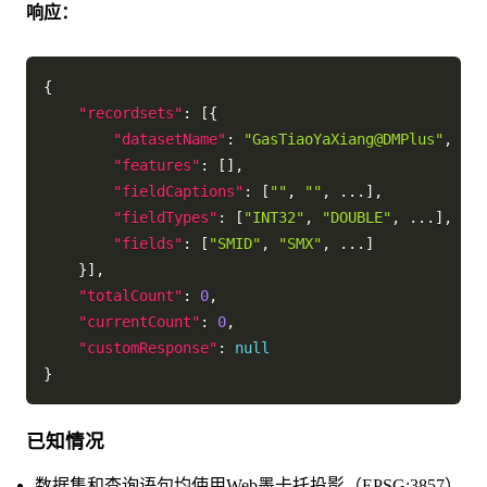
响应：
{
"recordsets"
:
[
{
"datasetName"
:
"GasTiaoYaXiang@DMPlus"
,
"features"
:
[
]
,
"fieldCaptions"
:
[
""
,
""
,
 ...
]
,
"fieldTypes"
:
[
"INT32"
,
"DOUBLE"
,
 ...
]
,
"fields"
:
[
"SMID"
,
"SMX"
,
 ...
]
}
]
,
"totalCount"
:
0
,
"currentCount"
:
0
,
"customResponse"
:
null
}
已知情况
数据集和查询语句均使用Web墨卡托投影（EPSG:3857）