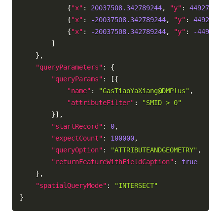
{
"x"
:
20037508.342789244
,
"y"
:
44927335
{
"x"
:
-20037508.342789244
,
"y"
:
4492733
{
"x"
:
-20037508.342789244
,
"y"
:
-449273
]
}
,
"queryParameters"
:
{
"queryParams"
:
[
{
"name"
:
"GasTiaoYaXiang@DMPlus"
,
"attributeFilter"
:
"SMID > 0"
}
]
,
"startRecord"
:
0
,
"expectCount"
:
100000
,
"queryOption"
:
"ATTRIBUTEANDGEOMETRY"
,
"returnFeatureWithFieldCaption"
:
true
}
,
"spatialQueryMode"
:
"INTERSECT"
}