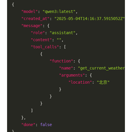
{
"model"
:
"qwen3:latest"
,
"created_at"
:
"2025-05-04T14:16:37.5915052Z"
,
"message"
:
{
"role"
:
"assistant"
,
"content"
:
""
,
"tool_calls"
:
[
{
"function"
:
{
"name"
:
"get_current_weather"
,
"arguments"
:
{
"location"
:
"北京"
}
}
}
]
}
,
"done"
:
false
}