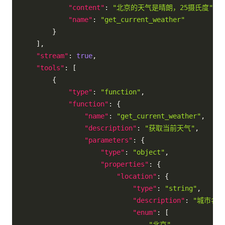
"content"
:
"北京的天气是晴朗，25摄氏度"
,
"name"
:
"get_current_weather"
}
]
,
"stream"
:
true
,
"tools"
:
[
{
"type"
:
"function"
,
"function"
:
{
"name"
:
"get_current_weather"
,
"description"
:
"获取当前天气"
,
"parameters"
:
{
"type"
:
"object"
,
"properties"
:
{
"location"
:
{
"type"
:
"string"
,
"description"
:
"城市名称
"enum"
:
[
"北京"
,