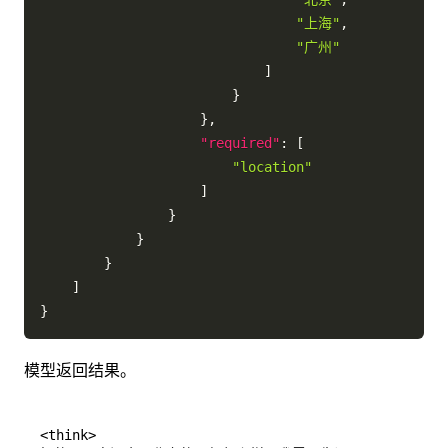
"上海"
,
"广州"
]
}
}
,
"required"
:
[
"location"
]
}
}
}
]
}
模型返回结果。
<think>
