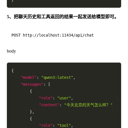
5、把聊天历史和工具返回的结果一起发送给模型即可。
body
{
"model"
:
"qwen3:latest"
,
"messages"
:
[
{
"role"
:
"user"
,
"content"
:
"今天北京的天气怎么样？"
}
,
{
"role"
:
"tool"
,