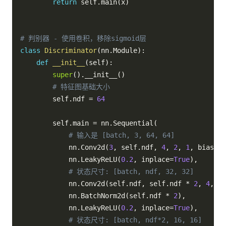
return
 self
.
main
(
x
)
# 判别器 - 使用卷积，移除sigmoid层
class
Discriminator
(
nn
.
Module
)
:
def
__init__
(
self
)
:
super
(
)
.
__init__
(
)
# 特征图基础大小
        self
.
ndf 
=
64
        self
.
main 
=
 nn
.
Sequential
(
# 输入是 [batch, 3, 64, 64]
            nn
.
Conv2d
(
3
,
 self
.
ndf
,
4
,
2
,
1
,
 bias
=
Fa
            nn
.
LeakyReLU
(
0.2
,
 inplace
=
True
)
,
# 状态尺寸: [batch, ndf, 32, 32]
            nn
.
Conv2d
(
self
.
ndf
,
 self
.
ndf 
*
2
,
4
,
2
,
            nn
.
BatchNorm2d
(
self
.
ndf 
*
2
)
,
            nn
.
LeakyReLU
(
0.2
,
 inplace
=
True
)
,
# 状态尺寸: [batch, ndf*2, 16, 16]