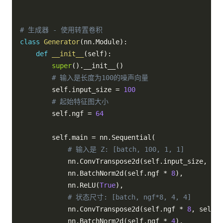
# 生成器 - 使用转置卷积
class
Generator
(
nn
.
Module
)
:
def
__init__
(
self
)
:
super
(
)
.
__init__
(
)
# 输入是长度为100的噪声向量
        self
.
input_size 
=
100
# 起始特征图大小
        self
.
ngf 
=
64
        self
.
main 
=
 nn
.
Sequential
(
# 输入是 Z: [batch, 100, 1, 1]
            nn
.
ConvTranspose2d
(
self
.
input_size
,
 sel
            nn
.
BatchNorm2d
(
self
.
ngf 
*
8
)
,
            nn
.
ReLU
(
True
)
,
# 状态尺寸: [batch, ngf*8, 4, 4]
            nn
.
ConvTranspose2d
(
self
.
ngf 
*
8
,
 self
.
n
            nn
.
BatchNorm2d
(
self
.
ngf 
*
4
)
,