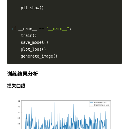
    plt
.
show
(
)
if
 __name__ 
==
"__main__"
:
    train
(
)
    save_model
(
)
    plot_loss
(
)
    generate_image
(
)
训练结果分析
损失曲线