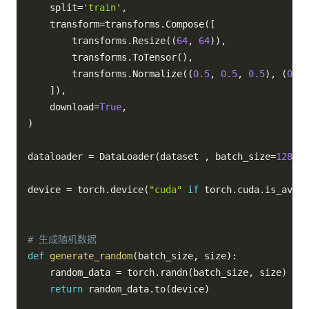
    split
=
'train'
,
    transform
=
transforms
.
Compose
(
[
        transforms
.
Resize
(
(
64
,
64
)
)
,
        transforms
.
ToTensor
(
)
,
        transforms
.
Normalize
(
(
0.5
,
0.5
,
0.5
)
,
(
0.5
,
]
)
,
    download
=
True
,
)
dataloader 
=
 DataLoader
(
dataset 
,
 batch_size
=
128
,
 s
device 
=
 torch
.
device
(
"cuda"
if
 torch
.
cuda
.
is_avail
# 生成随机数据
def
generate_random
(
batch_size
,
 size
)
:
    random_data 
=
 torch
.
randn
(
batch_size
,
 size
)
return
 random_data
.
to
(
device
)