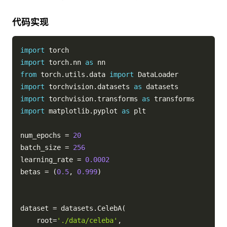
代码实现
import
import
 torch
.
nn 
as
from
 torch
.
utils
.
data 
import
import
 torchvision
.
datasets 
as
import
 torchvision
.
transforms 
as
import
 matplotlib
.
pyplot 
as
 plt

num_epochs 
=
20
batch_size 
=
256
learning_rate 
=
0.0002
betas 
=
(
0.5
,
0.999
)
dataset 
=
 datasets
.
CelebA
(
    root
=
'./data/celeba'
,