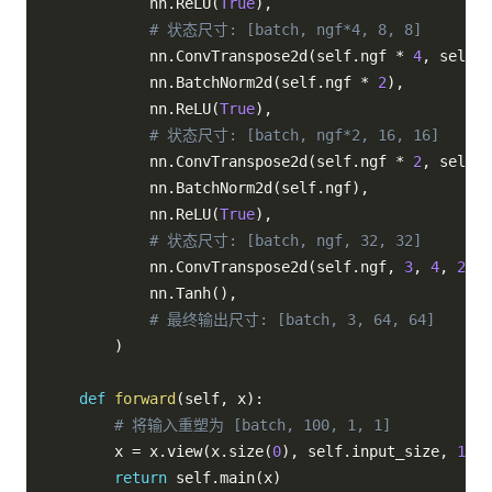
            nn
.
ReLU
(
True
)
,
# 状态尺寸: [batch, ngf*4, 8, 8]
            nn
.
ConvTranspose2d
(
self
.
ngf 
*
4
,
 self
.
n
            nn
.
BatchNorm2d
(
self
.
ngf 
*
2
)
,
            nn
.
ReLU
(
True
)
,
# 状态尺寸: [batch, ngf*2, 16, 16]
            nn
.
ConvTranspose2d
(
self
.
ngf 
*
2
,
 self
.
n
            nn
.
BatchNorm2d
(
self
.
ngf
)
,
            nn
.
ReLU
(
True
)
,
# 状态尺寸: [batch, ngf, 32, 32]
            nn
.
ConvTranspose2d
(
self
.
ngf
,
3
,
4
,
2
,
1
            nn
.
Tanh
(
)
,
# 最终输出尺寸: [batch, 3, 64, 64]
)
def
forward
(
self
,
 x
)
:
# 将输入重塑为 [batch, 100, 1, 1]
        x 
=
 x
.
view
(
x
.
size
(
0
)
,
 self
.
input_size
,
1
,
1
return
 self
.
main
(
x
)