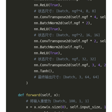
            nn
.
ReLU
(
True
)
,
# 状态尺寸: [batch, ngf*4, 8, 8]
            nn
.
ConvTranspose2d
(
self
.
ngf 
*
4
,
 self
.
n
            nn
.
BatchNorm2d
(
self
.
ngf 
*
2
)
,
            nn
.
ReLU
(
True
)
,
# 状态尺寸: [batch, ngf*2, 16, 16]
            nn
.
ConvTranspose2d
(
self
.
ngf 
*
2
,
 self
.
n
            nn
.
BatchNorm2d
(
self
.
ngf
)
,
            nn
.
ReLU
(
True
)
,
# 状态尺寸: [batch, ngf, 32, 32]
            nn
.
ConvTranspose2d
(
self
.
ngf
,
3
,
4
,
2
,
1
            nn
.
Tanh
(
)
,
# 最终输出尺寸: [batch, 3, 64, 64]
)
def
forward
(
self
,
 x
)
:
# 将输入重塑为 [batch, 100, 1, 1]
        x 
=
 x
.
view
(
x
.
size
(
0
)
,
 self
.
input_size
,
1
,
1