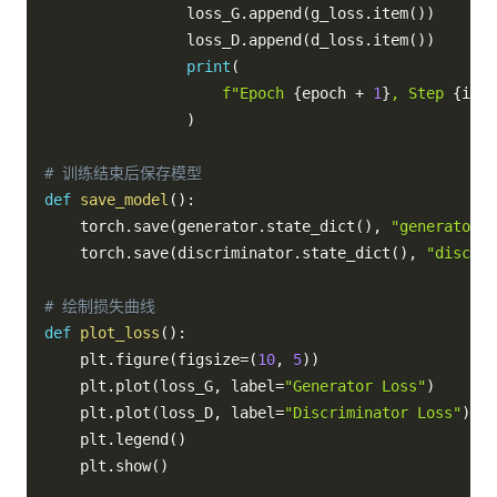
                loss_G
.
append
(
g_loss
.
item
(
)
)
                loss_D
.
append
(
d_loss
.
item
(
)
)
print
(
f"Epoch 
{
epoch 
+
1
}
, Step 
{
i 
+
 
)
# 训练结束后保存模型
def
save_model
(
)
:
    torch
.
save
(
generator
.
state_dict
(
)
,
"generator.p
    torch
.
save
(
discriminator
.
state_dict
(
)
,
"discrim
# 绘制损失曲线
def
plot_loss
(
)
:
    plt
.
figure
(
figsize
=
(
10
,
5
)
)
    plt
.
plot
(
loss_G
,
 label
=
"Generator Loss"
)
    plt
.
plot
(
loss_D
,
 label
=
"Discriminator Loss"
)
    plt
.
legend
(
)
    plt
.
show
(
)