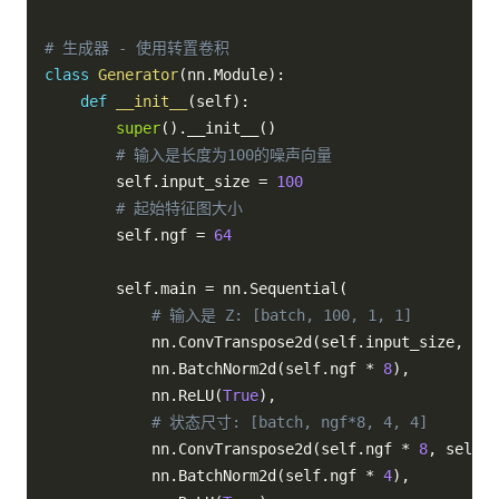
# 生成器 - 使用转置卷积
class
Generator
(
nn
.
Module
)
:
def
__init__
(
self
)
:
super
(
)
.
__init__
(
)
# 输入是长度为100的噪声向量
        self
.
input_size 
=
100
# 起始特征图大小
        self
.
ngf 
=
64
        self
.
main 
=
 nn
.
Sequential
(
# 输入是 Z: [batch, 100, 1, 1]
            nn
.
ConvTranspose2d
(
self
.
input_size
,
 sel
            nn
.
BatchNorm2d
(
self
.
ngf 
*
8
)
,
            nn
.
ReLU
(
True
)
,
# 状态尺寸: [batch, ngf*8, 4, 4]
            nn
.
ConvTranspose2d
(
self
.
ngf 
*
8
,
 self
.
n
            nn
.
BatchNorm2d
(
self
.
ngf 
*
4
)
,