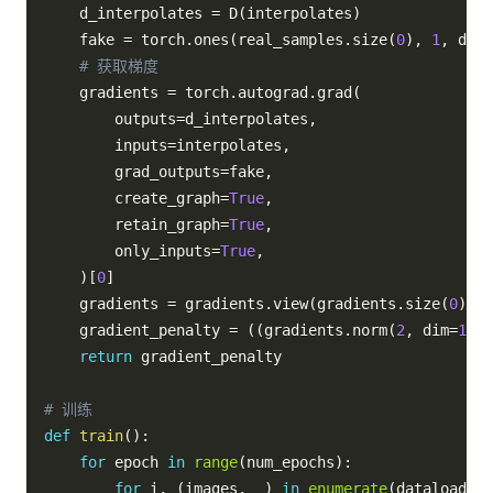
    d_interpolates 
=
 D
(
interpolates
)
    fake 
=
 torch
.
ones
(
real_samples
.
size
(
0
)
,
1
,
 devi
# 获取梯度
    gradients 
=
 torch
.
autograd
.
grad
(
        outputs
=
d_interpolates
,
        inputs
=
interpolates
,
        grad_outputs
=
fake
,
        create_graph
=
True
,
        retain_graph
=
True
,
        only_inputs
=
True
,
)
[
0
]
    gradients 
=
 gradients
.
view
(
gradients
.
size
(
0
)
,
-
    gradient_penalty 
=
(
(
gradients
.
norm
(
2
,
 dim
=
1
)
-
return
 gradient_penalty

# 训练
def
train
(
)
:
for
 epoch 
in
range
(
num_epochs
)
:
for
 i
,
(
images
,
 _
)
in
enumerate
(
dataloader
)