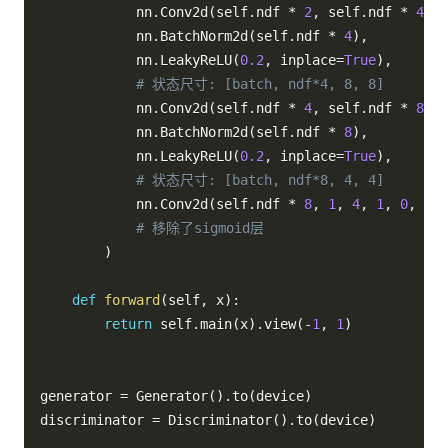
            nn
.
Conv2d
(
self
.
ndf 
*
2
,
 self
.
ndf 
*
4
,
4
            nn
.
BatchNorm2d
(
self
.
ndf 
*
4
)
,
            nn
.
LeakyReLU
(
0.2
,
 inplace
=
True
)
,
# 状态尺寸: [batch, ndf*4, 8, 8]
            nn
.
Conv2d
(
self
.
ndf 
*
4
,
 self
.
ndf 
*
8
,
4
            nn
.
BatchNorm2d
(
self
.
ndf 
*
8
)
,
            nn
.
LeakyReLU
(
0.2
,
 inplace
=
True
)
,
# 状态尺寸: [batch, ndf*8, 4, 4]
            nn
.
Conv2d
(
self
.
ndf 
*
8
,
1
,
4
,
1
,
0
,
 bia
# 移除了sigmoid层
)
def
forward
(
self
,
 x
)
:
return
 self
.
main
(
x
)
.
view
(
-
1
,
1
)
generator 
=
 Generator
(
)
.
to
(
device
)
discriminator 
=
 Discriminator
(
)
.
to
(
device
)