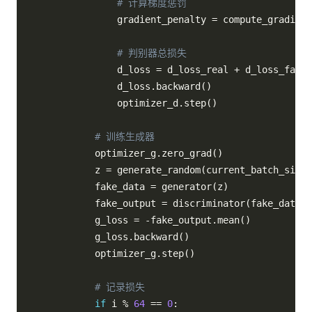
# 计算梯度惩罚
                gradient_penalty 
=
 compute_gradient
# 判别器总损失
                d_loss 
=
 d_loss_real 
+
 d_loss_fake 
                d_loss
.
backward
(
)
                optimizer_d
.
step
(
)
# 训练生成器
            optimizer_g
.
zero_grad
(
)
            z 
=
 generate_random
(
current_batch_size
,
            fake_data 
=
 generator
(
z
)
            fake_output 
=
 discriminator
(
fake_data
)
            g_loss 
=
-
fake_output
.
mean
(
)
            g_loss
.
backward
(
)
            optimizer_g
.
step
(
)
# 记录损失
if
 i 
%
64
==
0
: