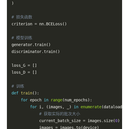
)
# 损失函数
criterion 
=
 nn
.
BCELoss
(
)
# 模型训练
generator
.
train
(
)
discriminator
.
train
(
)
loss_G 
=
[
]
loss_D 
=
[
]
# 训练
def
train
(
)
:
for
 epoch 
in
range
(
num_epochs
)
:
for
 i
,
(
images
,
 _
)
in
enumerate
(
dataloader
)
# 获取实际的批次大小
            current_batch_size 
=
 images
.
size
(
0
)
            images 
=
 images
.
to
(
device
)