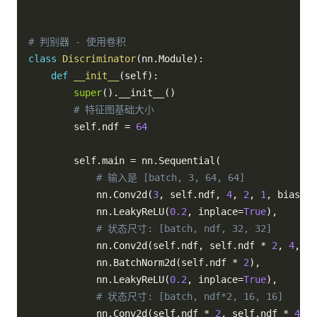
# 判别器 - 使用卷积
class
Discriminator
(
nn
.
Module
)
:
def
__init__
(
self
)
:
super
(
)
.
__init__
(
)
# 特征图基础大小
        self
.
ndf 
=
64
        self
.
main 
=
 nn
.
Sequential
(
# 输入是 [batch, 3, 64, 64]
            nn
.
Conv2d
(
3
,
 self
.
ndf
,
4
,
2
,
1
,
 bias
=
Fa
            nn
.
LeakyReLU
(
0.2
,
 inplace
=
True
)
,
# 状态尺寸: [batch, ndf, 32, 32]
            nn
.
Conv2d
(
self
.
ndf
,
 self
.
ndf 
*
2
,
4
,
2
,
            nn
.
BatchNorm2d
(
self
.
ndf 
*
2
)
,
            nn
.
LeakyReLU
(
0.2
,
 inplace
=
True
)
,
# 状态尺寸: [batch, ndf*2, 16, 16]
            nn
.
Conv2d
(
self
.
ndf 
*
2
,
 self
.
ndf 
*
4
,
4