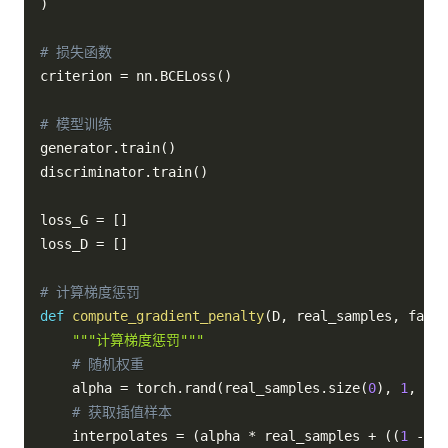
)
# 损失函数
criterion 
=
 nn
.
BCELoss
(
)
# 模型训练
generator
.
train
(
)
discriminator
.
train
(
)
loss_G 
=
[
]
loss_D 
=
[
]
# 计算梯度惩罚
def
compute_gradient_penalty
(
D
,
 real_samples
,
 fake_
"""计算梯度惩罚"""
# 随机权重
    alpha 
=
 torch
.
rand
(
real_samples
.
size
(
0
)
,
1
,
1
,
# 获取插值样本
    interpolates 
=
(
alpha 
*
 real_samples 
+
(
(
1
-
 al