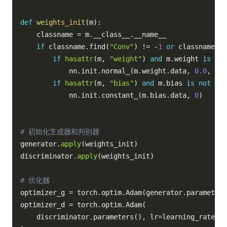
def
weights_init
(
m
)
:
    classname 
=
 m
.
__class__
.
__name__

if
 classname
.
find
(
"Conv"
)
!=
-
1
or
 classname
.
fi
if
hasattr
(
m
,
"weight"
)
and
 m
.
weight 
is
not
            nn
.
init
.
normal_
(
m
.
weight
.
data
,
0.0
,
0.0
if
hasattr
(
m
,
"bias"
)
and
 m
.
bias 
is
not
Non
            nn
.
init
.
constant_
(
m
.
bias
.
data
,
0
)
# 初始化生成器和判别器
generator
.
apply
(
weights_init
)
discriminator
.
apply
(
weights_init
)
# 优化器
optimizer_g 
=
 torch
.
optim
.
Adam
(
generator
.
parameters
optimizer_d 
=
 torch
.
optim
.
Adam
(
    discriminator
.
parameters
(
)
,
 lr
=
learning_rate
,
 b