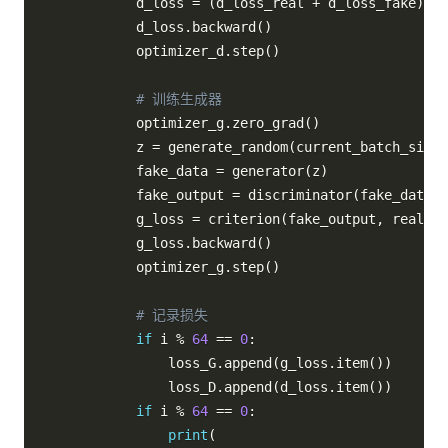
            d_loss 
=
(
d_loss_real 
+
 d_loss_fake
)
/
            d_loss
.
backward
(
)
            optimizer_d
.
step
(
)
# 训练生成器
            optimizer_g
.
zero_grad
(
)
            z 
=
 generate_random
(
current_batch_size
,
            fake_data 
=
 generator
(
z
)
            fake_output 
=
 discriminator
(
fake_data
)
            g_loss 
=
 criterion
(
fake_output
,
 real_la
            g_loss
.
backward
(
)
            optimizer_g
.
step
(
)
# 记录损失
if
 i 
%
64
==
0
:
                loss_G
.
append
(
g_loss
.
item
(
)
)
                loss_D
.
append
(
d_loss
.
item
(
)
)
if
 i 
%
64
==
0
:
print
(