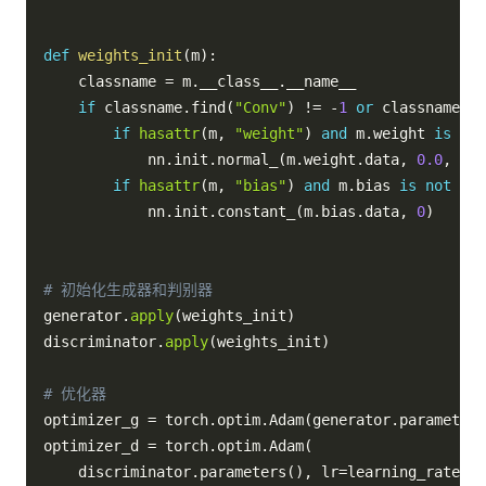
def
weights_init
(
m
)
:
    classname 
=
 m
.
__class__
.
__name__

if
 classname
.
find
(
"Conv"
)
!=
-
1
or
 classname
.
fi
if
hasattr
(
m
,
"weight"
)
and
 m
.
weight 
is
not
            nn
.
init
.
normal_
(
m
.
weight
.
data
,
0.0
,
0.0
if
hasattr
(
m
,
"bias"
)
and
 m
.
bias 
is
not
Non
            nn
.
init
.
constant_
(
m
.
bias
.
data
,
0
)
# 初始化生成器和判别器
generator
.
apply
(
weights_init
)
discriminator
.
apply
(
weights_init
)
# 优化器
optimizer_g 
=
 torch
.
optim
.
Adam
(
generator
.
parameters
optimizer_d 
=
 torch
.
optim
.
Adam
(
    discriminator
.
parameters
(
)
,
 lr
=
learning_rate
,
 b