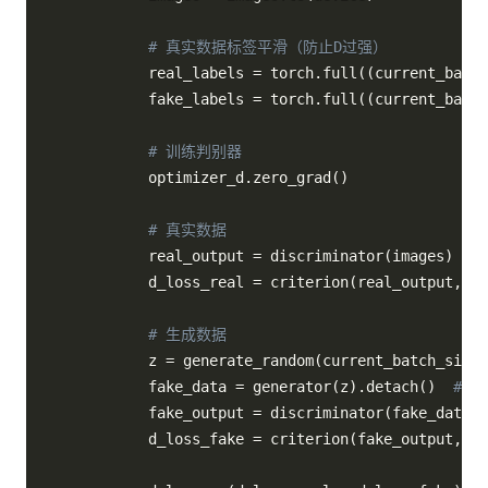
# 真实数据标签平滑（防止D过强）
            real_labels 
=
 torch
.
full
(
(
current_batch
            fake_labels 
=
 torch
.
full
(
(
current_batch
# 训练判别器
            optimizer_d
.
zero_grad
(
)
# 真实数据
            real_output 
=
 discriminator
(
images
)
            d_loss_real 
=
 criterion
(
real_output
,
 re
# 生成数据
            z 
=
 generate_random
(
current_batch_size
,
            fake_data 
=
 generator
(
z
)
.
detach
(
)
# 
            fake_output 
=
 discriminator
(
fake_data
)
            d_loss_fake 
=
 criterion
(
fake_output
,
 fa