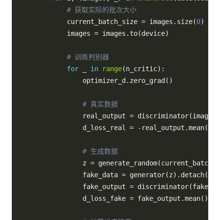
# 获取实际的批次大小
            current_batch_size 
=
 images
.
size
(
0
)
            images 
=
 images
.
to
(
device
)
# 训练判别器
for
 _ 
in
range
(
n_critic
)
:
                optimizer_d
.
zero_grad
(
)
# 真实数据
                real_output 
=
 discriminator
(
images
)
                d_loss_real 
=
-
real_output
.
mean
(
)
# 生成数据
                z 
=
 generate_random
(
current_batch_s
                fake_data 
=
 generator
(
z
)
.
detach
(
)
                fake_output 
=
 discriminator
(
fake_da
                d_loss_fake 
=
 fake_output
.
mean
(
)