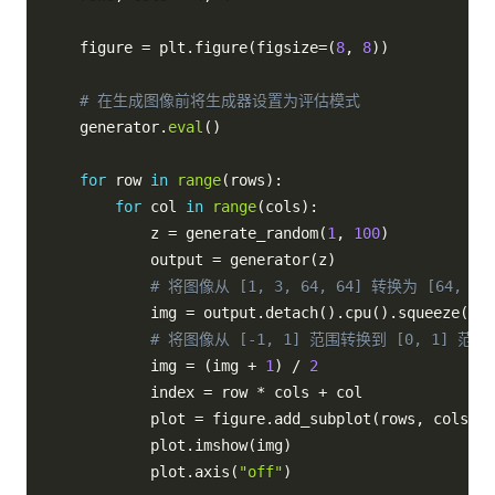
    figure 
=
 plt
.
figure
(
figsize
=
(
8
,
8
)
)
# 在生成图像前将生成器设置为评估模式
    generator
.
eval
(
)
for
 row 
in
range
(
rows
)
:
for
 col 
in
range
(
cols
)
:
            z 
=
 generate_random
(
1
,
100
)
            output 
=
 generator
(
z
)
# 将图像从 [1, 3, 64, 64] 转换为 [64, 64,
            img 
=
 output
.
detach
(
)
.
cpu
(
)
.
squeeze
(
)
.
p
# 将图像从 [-1, 1] 范围转换到 [0, 1] 范围
            img 
=
(
img 
+
1
)
/
2
            index 
=
 row 
*
 cols 
+
 col

            plot 
=
 figure
.
add_subplot
(
rows
,
 cols
,
 i
            plot
.
imshow
(
img
)
            plot
.
axis
(
"off"
)