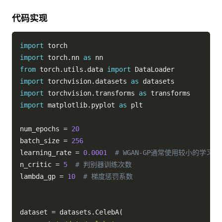
代码实现
import
import
 torch
.
nn 
as
from
 torch
.
utils
.
data 
import
import
 torchvision
.
datasets 
as
import
 torchvision
.
transforms 
as
import
 matplotlib
.
pyplot 
as
 plt

num_epochs 
=
20
batch_size 
=
256
learning_rate 
=
0.0001
# WGAN-GP通常使用较小的学习率
n_critic 
=
5
# 判别器训练次数
lambda_gp 
=
10
# 梯度惩罚系数
dataset 
=
 datasets
.
CelebA
(