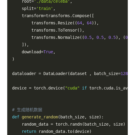
    root
=
'./data/celeba'
,
    split
=
'train'
,
    transform
=
transforms
.
Compose
(
[
        transforms
.
Resize
(
(
64
,
64
)
)
,
        transforms
.
ToTensor
(
)
,
        transforms
.
Normalize
(
(
0.5
,
0.5
,
0.5
)
,
(
0.5
,
]
)
,
    download
=
True
,
)
dataloader 
=
 DataLoader
(
dataset 
,
 batch_size
=
128
,
 s
device 
=
 torch
.
device
(
"cuda"
if
 torch
.
cuda
.
is_avail
# 生成随机数据
def
generate_random
(
batch_size
,
 size
)
:
    random_data 
=
 torch
.
randn
(
batch_size
,
 size
)
return
 random_data
.
to
(
device
)