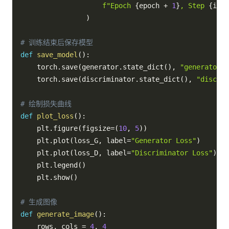
f"Epoch 
{
epoch 
+
1
}
, Step 
{
i 
+
 
)
# 训练结束后保存模型
def
save_model
(
)
:
    torch
.
save
(
generator
.
state_dict
(
)
,
"generator.p
    torch
.
save
(
discriminator
.
state_dict
(
)
,
"discrim
# 绘制损失曲线
def
plot_loss
(
)
:
    plt
.
figure
(
figsize
=
(
10
,
5
)
)
    plt
.
plot
(
loss_G
,
 label
=
"Generator Loss"
)
    plt
.
plot
(
loss_D
,
 label
=
"Discriminator Loss"
)
    plt
.
legend
(
)
    plt
.
show
(
)
# 生成图像
def
generate_image
(
)
:
    rows
,
 cols 
=
4
,
4