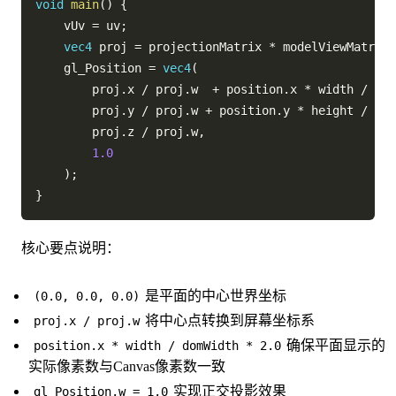
void
main
(
)
{
    vUv 
=
 uv
;
vec4
 proj 
=
 projectionMatrix 
*
 modelViewMatrix 
    gl_Position 
=
vec4
(
        proj
.
x 
/
 proj
.
w  
+
 position
.
x 
*
 width 
/
 dom
        proj
.
y 
/
 proj
.
w 
+
 position
.
y 
*
 height 
/
 dom
        proj
.
z 
/
 proj
.
w
,
1.0
)
;
}
核心要点说明：
是平面的中心世界坐标
(0.0, 0.0, 0.0)
将中心点转换到屏幕坐标系
proj.x / proj.w
确保平面显示的
position.x * width / domWidth * 2.0
实际像素数与Canvas像素数一致
实现正交投影效果
gl_Position.w = 1.0