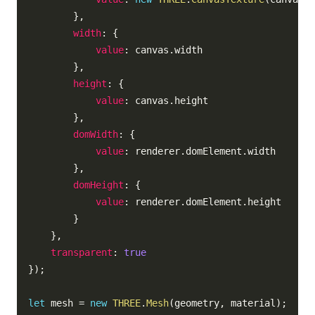
}
,
width
:
{
value
:
 canvas
.
width

}
,
height
:
{
value
:
 canvas
.
height

}
,
domWidth
:
{
value
:
 renderer
.
domElement
.
width

}
,
domHeight
:
{
value
:
 renderer
.
domElement
.
height

}
}
,
transparent
:
true
}
)
;
let
 mesh 
=
new
THREE
.
Mesh
(
geometry
,
 material
)
;