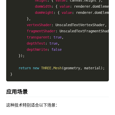
height
:
{
value
:
 canvas
.
height 
}
,
domWidth
:
{
value
:
 renderer
.
domElement
.
domHeight
:
{
value
:
 renderer
.
domElement
}
,
vertexShader
:
 UnscaledTextVertexShader
,
fragmentShader
:
 UnscaledTextFragmentShader
,
transparent
:
true
,
depthTest
:
true
,
depthWrite
:
false
}
)
;
return
new
THREE
.
Mesh
(
geometry
,
 material
)
;
}
应用场景
这种技术特别适合以下场景：