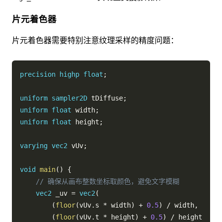
片元着色器
片元着色器需要特别注意纹理采样的精度问题：
precision
highp
float
;
uniform
sampler2D
 tDiffuse
;
uniform
float
 width
;
uniform
float
 height
;
varying
vec2
 vUv
;
void
main
(
)
{
// 确保从画布整数坐标取颜色，避免文字模糊
vec2
 _uv 
=
vec2
(
(
floor
(
vUv
.
s 
*
 width
)
+
0.5
)
/
 width
,
(
floor
(
vUv
.
t 
*
 height
)
+
0.5
)
/
 height
