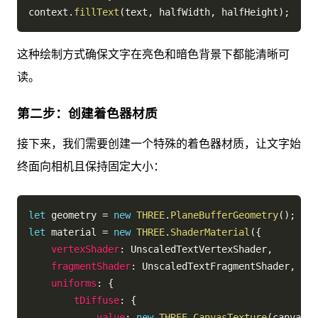
context
.
fillText
(
text
,
 halfWidth
,
 halfHeight
)
;
这种绘制方式确保文字在亮色和暗色背景下都能清晰可
读。
第二步：创建着色器材质
接下来，我们需要创建一个特殊的着色器材质，让文字始
终面向相机且保持固定大小：
let
 geometry 
=
new
THREE
.
PlaneBufferGeometry
(
)
;
let
 material 
=
new
THREE
.
ShaderMaterial
(
{
vertexShader
:
 UnscaledTextVertexShader
,
fragmentShader
:
 UnscaledTextFragmentShader
,
uniforms
:
{
tDiffuse
:
{
value
:
new
THREE
.
CanvasTexture
(
canvas
)