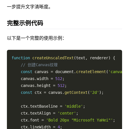
一步提升文字清晰度。
完整示例代码
以下是一个完整的使用示例：
function
createUnscaledText
(
text
,
 renderer
)
{
// 创建Canvas纹理
const
 canvas 
=
 document
.
createElement
(
'canvas'
)
    canvas
.
width 
=
512
;
    canvas
.
height 
=
512
;
const
 ctx 
=
 canvas
.
getContext
(
'2d'
)
;
    ctx
.
textBaseline 
=
'middle'
;
    ctx
.
textAlign 
=
'center'
;
    ctx
.
font 
=
'Bold 20px "Microsoft YaHei"'
;
    ctx
.
lineWidth 
=
4
;