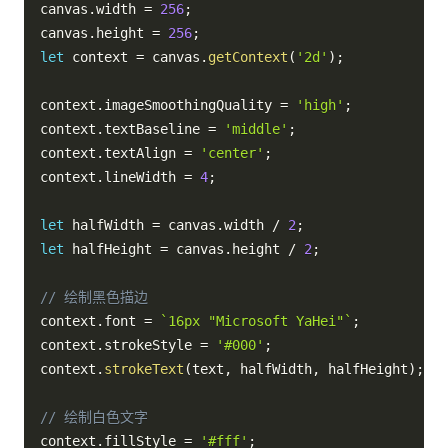
canvas
.
width 
=
256
;
canvas
.
height 
=
256
;
let
 context 
=
 canvas
.
getContext
(
'2d'
)
;
context
.
imageSmoothingQuality 
=
'high'
;
context
.
textBaseline 
=
'middle'
;
context
.
textAlign 
=
'center'
;
context
.
lineWidth 
=
4
;
let
 halfWidth 
=
 canvas
.
width 
/
2
;
let
 halfHeight 
=
 canvas
.
height 
/
2
;
// 绘制黑色描边
context
.
font 
=
`
16px "Microsoft YaHei"
`
;
context
.
strokeStyle 
=
'#000'
;
context
.
strokeText
(
text
,
 halfWidth
,
 halfHeight
)
;
// 绘制白色文字
context
.
fillStyle 
=
'#fff'
;