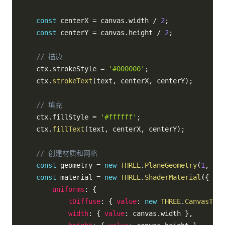
const
 centerX 
=
 canvas
.
width 
/
2
;
const
 centerY 
=
 canvas
.
height 
/
2
;
// 描边
    ctx
.
strokeStyle 
=
'#000000'
;
    ctx
.
strokeText
(
text
,
 centerX
,
 centerY
)
;
// 填充
    ctx
.
fillStyle 
=
'#ffffff'
;
    ctx
.
fillText
(
text
,
 centerX
,
 centerY
)
;
// 创建材质和网格
const
 geometry 
=
new
THREE
.
PlaneGeometry
(
1
,
1
)
;
const
 material 
=
new
THREE
.
ShaderMaterial
(
{
uniforms
:
{
tDiffuse
:
{
value
:
new
THREE
.
CanvasText
width
:
{
value
:
 canvas
.
width 
}
,