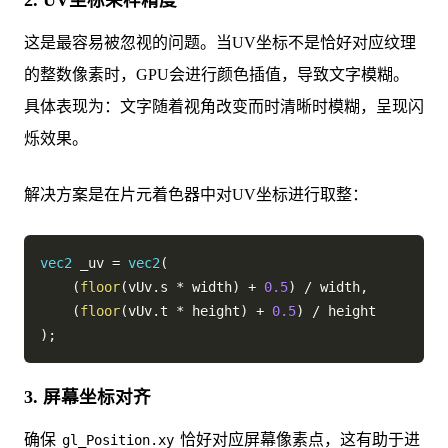
2. UV坐标采样精度
这是最容易被忽视的问题。当UV坐标不是恰好对应纹理
的整数像素时，GPU会进行颜色插值，导致文字模糊。
具体表现为：文字随着视角改变而时清晰时模糊，呈现闪
烁效果。
解决方案是在片元着色器中对UV坐标进行取整：
vec2
 _uv 
=
vec2
(
(
floor
(
vUv
.
s 
*
 width
)
+
0.5
)
/
 width
,
(
floor
(
vUv
.
t 
*
 height
)
+
0.5
)
/
)
;
3. 屏幕坐标对齐
确保
恰好对应屏幕像素点，这有助于进
gl_Position.xy